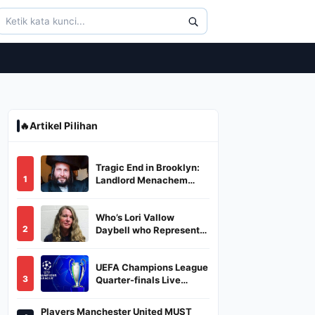
🔥
Artikel Pilihan
Tragic End in Brooklyn:
1
Landlord Menachem
Stark Abducted,
Suffocated, and Left
Who’s Lori Vallow
Burned in a Dumpster
2
Daybell who Represents
Herself in Fourth
Husband's Murder Trial
UEFA Champions League
3
Quarter-finals Live
Streaming: Leg 1
Fixtures, Timings, When
Players Manchester United MUST