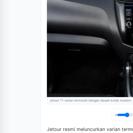
Jetour T1 varian termurah dengan desain kotak modern
A
Jetour resmi meluncurkan varian ter