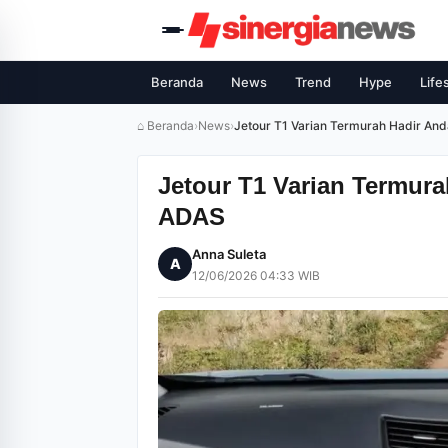
Beranda
News
Trend
Hype
Life
⌂ Beranda
›
News
›
Jetour T1 Varian Termurah Hadir An
Jetour T1 Varian Termur
ADAS
Anna Suleta
A
12/06/2026 04:33 WIB