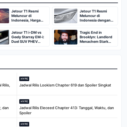
Jetour T1 Resmi
Jetour T1 Resmi
Meluncur di
Meluncur di
Indonesia, Harga
Indonesia dengan
Mulai Rp388 Juta
Varian PHEV dan ICE
Jetour T1 i-DM vs
Tragic End in
Geely Starray EM-i:
Brooklyn: Landlord
Duel SUV PHEV
Menachem Stark
China
Abducted,
Suffocated, and Left
Burned in a
Dumpster
HYPE
Rilis,
Jadwal Rilis Lookism Chapter 619 dan Spoiler Singkat
HYPE
, dan
Jadwal Rilis Eleceed Chapter 413: Tanggal, Waktu, dan
Spoiler
HYPE