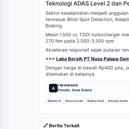
Teknologi ADAS Level 2 dan P
Sektor keselamatan menjadi unggula
termasuk Blind Spot Detection, Adapt
Braking.
Mesin 1.500 cc TGDI turbocharger me
270 Nm pada 2.000-3.500 rpm.
Akselerasi responsif sejak putaran re
>>>
Laba Bersih PT Nusa Palapa Ge
Dengan harga di bawah Rp400 juta, J
ditemukan di kelasnya.
TIM REDAKSI
A
Penulis: Anna Suleta
#jetour t1
#suv murah
#adas level
#mesin turbo
🔗 Berita Terkait