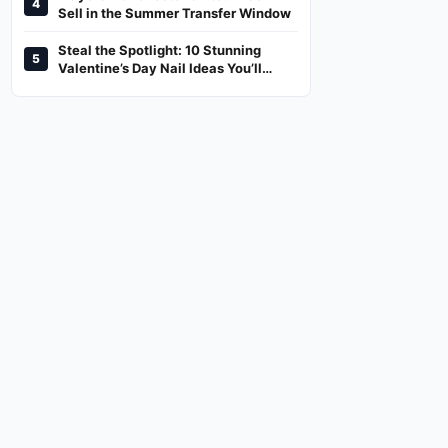
4
And Where To Watch
Sell in the Summer Transfer Window
Steal the Spotlight: 10 Stunning
5
Valentine’s Day Nail Ideas You’ll
Love!