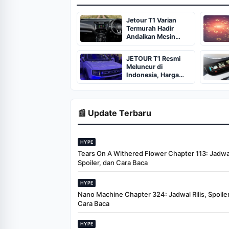
Jetour T1 Varian
Termurah Hadir
Andalkan Mesin
Turbo dan ADAS
JETOUR T1 Resmi
Meluncur di
Indonesia, Harga
Mulai Rp388 Juta
📰 Update Terbaru
HYPE
Tears On A Withered Flower Chapter 113: Jadwal 
Spoiler, dan Cara Baca
HYPE
Nano Machine Chapter 324: Jadwal Rilis, Spoiler
Cara Baca
HYPE