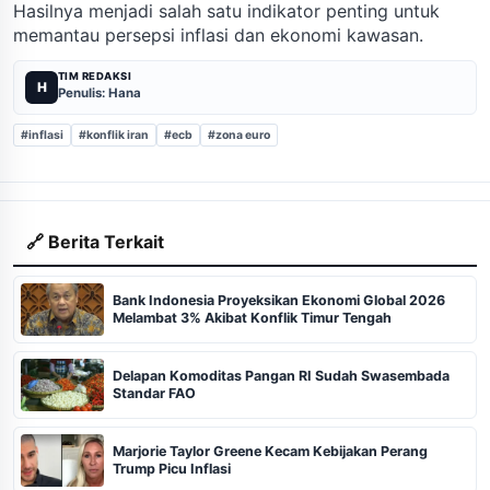
Hasilnya menjadi salah satu indikator penting untuk
memantau persepsi inflasi dan ekonomi kawasan.
TIM REDAKSI
H
Penulis: Hana
#inflasi
#konflik iran
#ecb
#zona euro
🔗 Berita Terkait
Bank Indonesia Proyeksikan Ekonomi Global 2026
Melambat 3% Akibat Konflik Timur Tengah
Delapan Komoditas Pangan RI Sudah Swasembada
Standar FAO
Marjorie Taylor Greene Kecam Kebijakan Perang
Trump Picu Inflasi