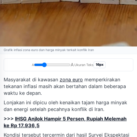
Grafik inflasi zona euro dan harga minyak terkait konflik Iran
A
16px
A
Ukuran Teks
Masyarakat di kawasan
zona euro
memperkirakan
tekanan inflasi masih akan bertahan dalam beberapa
waktu ke depan.
Lonjakan ini dipicu oleh kenaikan tajam harga minyak
dan energi setelah pecahnya konflik di Iran.
>>>
IHSG Anjlok Hampir 5 Persen, Rupiah Melemah
ke Rp 17.936,5
Kondisi tersebut tercermin dari hasil Survei Ekspektasi