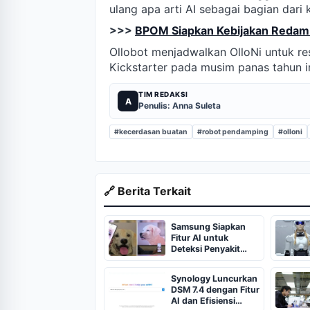
ulang apa arti AI sebagai bagian dari 
>>>
BPOM Siapkan Kebijakan Redam 
Ollobot menjadwalkan OlloNi untuk r
Kickstarter pada musim panas tahun in
TIM REDAKSI
A
Penulis: Anna Suleta
#kecerdasan buatan
#robot pendamping
#olloni
🔗 Berita Terkait
Samsung Siapkan
Fitur AI untuk
Deteksi Penyakit
Hewan Peliharaan
Synology Luncurkan
DSM 7.4 dengan Fitur
AI dan Efisiensi