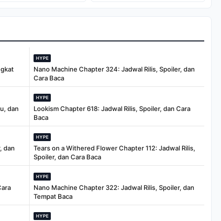
Pekerja
Ketegangan AS-
Berpendapatan
China
Tinggi
HYPE
ngkat
Nano Machine Chapter 324: Jadwal Rilis, Spoiler, dan
Cara Baca
HYPE
tu, dan
Lookism Chapter 618: Jadwal Rilis, Spoiler, dan Cara
Baca
HYPE
, dan
Tears on a Withered Flower Chapter 112: Jadwal Rilis,
Spoiler, dan Cara Baca
HYPE
Cara
Nano Machine Chapter 322: Jadwal Rilis, Spoiler, dan
Tempat Baca
HYPE