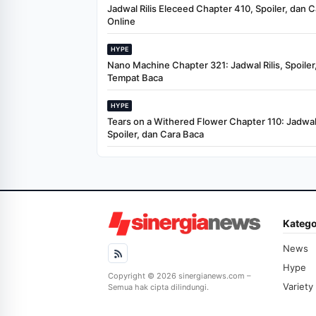
Jadwal Rilis Eleceed Chapter 410, Spoiler, dan 
Online
HYPE
Nano Machine Chapter 321: Jadwal Rilis, Spoiler
Tempat Baca
HYPE
Tears on a Withered Flower Chapter 110: Jadwal 
Spoiler, dan Cara Baca
Katego
News
Hype
Copyright © 2026 sinergianews.com –
Variety
Semua hak cipta dilindungi.