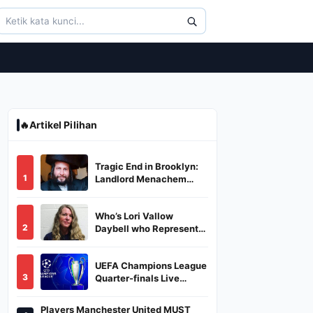
🔥
Artikel Pilihan
Tragic End in Brooklyn:
1
Landlord Menachem
Stark Abducted,
Suffocated, and Left
Who’s Lori Vallow
Burned in a Dumpster
2
Daybell who Represents
Herself in Fourth
Husband's Murder Trial
UEFA Champions League
3
Quarter-finals Live
Streaming: Leg 1
Fixtures, Timings, When
Players Manchester United MUST