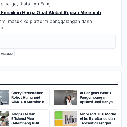
keluarga," kata Lyn Fang.
Kenaikan Harga Obat Akibat Rupiah Melemah
esmi masuk ke platform penggalangan dana
i.
#ollobot
Chery Perkenalkan
AI Pangkas Waktu
Robot Humanoid
Pengembangan
AiMOGA Mornine ke
Aplikasi Jadi Hanya
Indonesia
Tiga Bulan
Adopsi AI dan
Microsoft Jual Model
Efisiensi Picu
AI ke ByteDance dan
Gelombang PHK
Tencent di Tengah