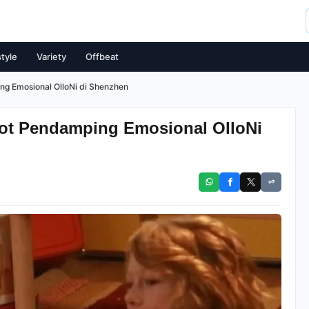
style
Variety
Offbeat
ng Emosional OlloNi di Shenzhen
bot Pendamping Emosional OlloNi