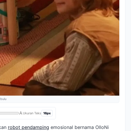
rbulu
A
16px
Ukuran Teks
lkan
robot pendamping
emosional bernama OlloNi