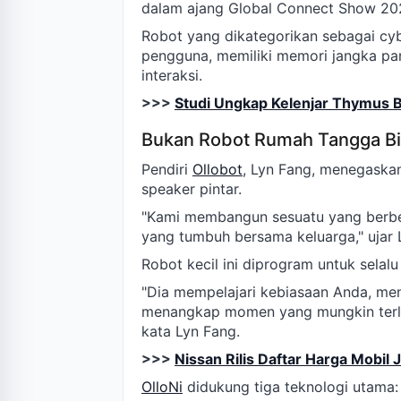
dalam ajang Global Connect Show 20
Robot yang dikategorikan sebagai cy
pengguna, memiliki memori jangka pa
interaksi.
>>>
Studi Ungkap Kelenjar Thymus 
Bukan Robot Rumah Tangga B
Pendiri
Ollobot
, Lyn Fang, menegaska
speaker pintar.
"Kami membangun sesuatu yang berbed
yang tumbuh bersama keluarga," ujar 
Robot kecil ini diprogram untuk selal
"Dia mempelajari kebiasaan Anda, me
menangkap momen yang mungkin terle
kata Lyn Fang.
>>>
Nissan Rilis Daftar Harga Mobil
OlloNi
didukung tiga teknologi utama