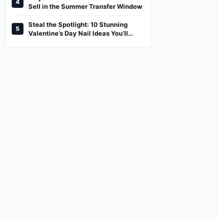
4
And Where To Watch
Sell in the Summer Transfer Window
Steal the Spotlight: 10 Stunning
5
Valentine’s Day Nail Ideas You’ll
Love!