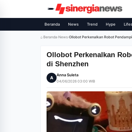
Beranda
News
Trend
Hype
Life
⌂ Beranda
›
News
›
Ollobot Perkenalkan Robot Pendampi
Ollobot Perkenalkan Ro
di Shenzhen
Anna Suleta
A
04/06/2026 03:00 WIB