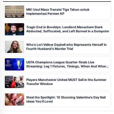
MKI Usul Masa Transisi Tiga Tahun untuk
Implementasi Permen KP
Tragic End in Brooklyn: Landlord Menachem Stark
Abducted, Suffocated, and Left Burned in a Dumpster
Who’s Lori Vallow Daybell who Represents Herself in
Fourth Husband's Murder Trial
UEFA Champions League Quarter-finals Live
Streaming: Leg 1 Fixtures, Timings, When And Where
To Watch
Players Manchester United MUST Sell in the Summer
Transfer Window
Steal the Spotlight: 10 Stunning Valentine’s Day Nail
Ideas You’ll Love!