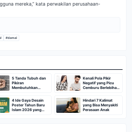
gguna mereka,” kata perwakilan perusahaan-
l
#damai
5 Tanda Tubuh dan
Kenali Pola Pikir
Pikiran
Negatif yang Picu
Membutuhkan
Cemburu Berlebihan
Istirahat Mental
Menurut Ahli
4 Ide Gaya Desain
Hindari 7 Kalimat
Poster Tahun Baru
yang Bisa Menyakiti
Islam 2026 yang
Perasaan Anak
Estetik