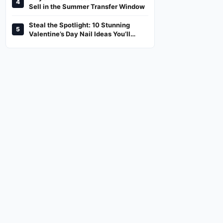
4
And Where To Watch
Sell in the Summer Transfer Window
Steal the Spotlight: 10 Stunning
5
Valentine’s Day Nail Ideas You’ll
Love!