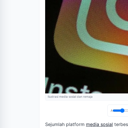
Ilustrasi media sosial dan remaja
A
Sejumlah platform
media sosial
terbes