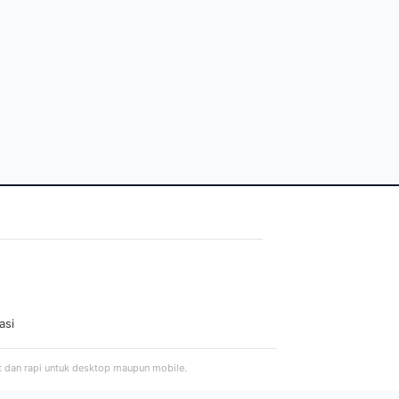
asi
t dan rapi untuk desktop maupun mobile.