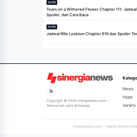
HYPE
Tears on a Withered Flower Chapter 111: Jadwal R
Spoiler, dan Cara Baca
HYPE
Jadwal Rilis Lookism Chapter 616 dan Spoiler Te
Katego
News
Hype
Copyright © 2026 sinergianews.com –
Variety
Semua hak cipta dilindungi.
sinergianews.com — Berita terbaru, hal