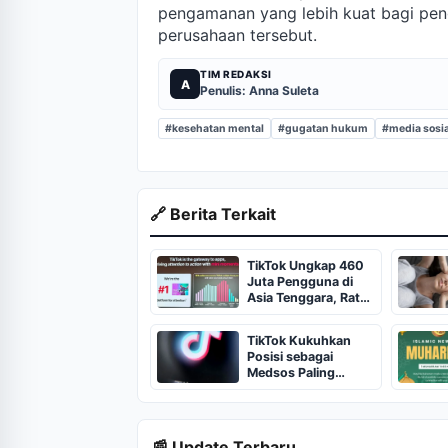
pengamanan yang lebih kuat bagi pen
perusahaan tersebut.
TIM REDAKSI
A
Penulis: Anna Suleta
#kesehatan mental
#gugatan hukum
#media sosia
🔗 Berita Terkait
TikTok Ungkap 460
Juta Pengguna di
Asia Tenggara, Rata-
rata Buka Aplikasi 15
Kali Sehari
TikTok Kukuhkan
Posisi sebagai
Medsos Paling
Populer di Indonesia
Versi APJII 2026
📰 Update Terbaru