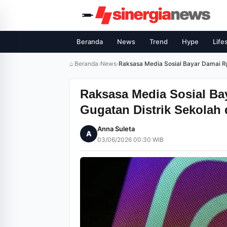
Beranda
News
Trend
Hype
Life
⌂ Beranda
›
News
›
Raksasa Media Sosial Bayar Damai Rp
Raksasa Media Sosial Ba
Gugatan Distrik Sekolah 
Anna Suleta
A
03/06/2026 00:30 WIB