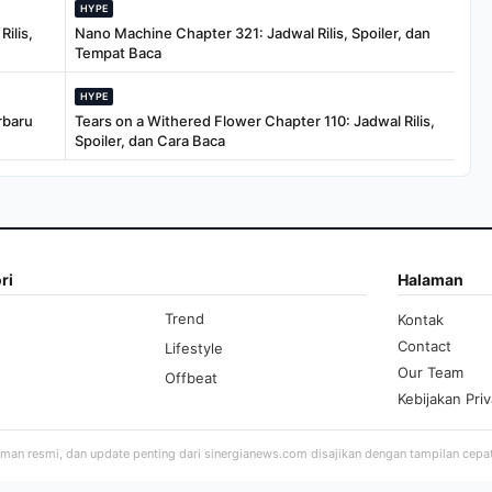
HYPE
ilis,
Nano Machine Chapter 321: Jadwal Rilis, Spoiler, dan
Tempat Baca
HYPE
rbaru
Tears on a Withered Flower Chapter 110: Jadwal Rilis,
Spoiler, dan Cara Baca
ri
Halaman
Trend
Kontak
Contact
Lifestyle
Our Team
Offbeat
Kebijakan Priv
aman resmi, dan update penting dari sinergianews.com disajikan dengan tampilan cepa