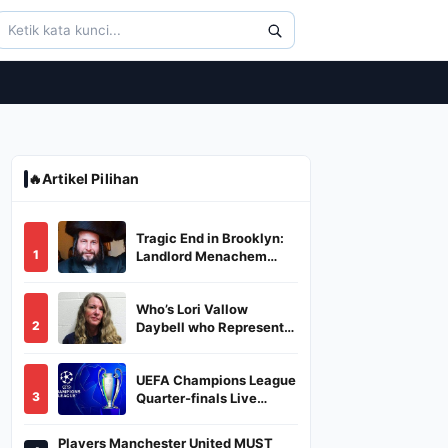
🔥
Artikel Pilihan
Tragic End in Brooklyn:
1
Landlord Menachem
Stark Abducted,
Suffocated, and Left
Who’s Lori Vallow
Burned in a Dumpster
2
Daybell who Represents
Herself in Fourth
Husband's Murder Trial
UEFA Champions League
3
Quarter-finals Live
Streaming: Leg 1
Fixtures, Timings, When
Players Manchester United MUST