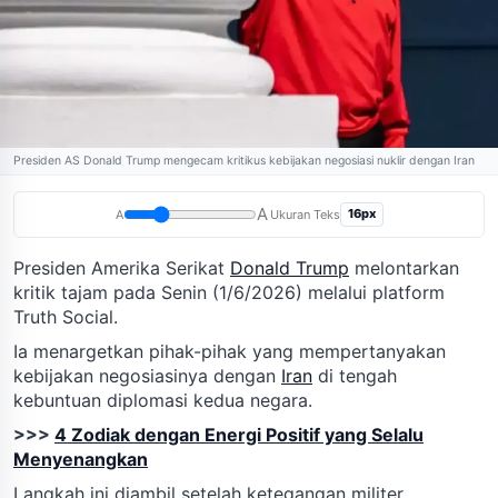
Presiden AS Donald Trump mengecam kritikus kebijakan negosiasi nuklir dengan Iran
A
16px
A
Ukuran Teks
Presiden Amerika Serikat
Donald Trump
melontarkan
kritik tajam pada Senin (1/6/2026) melalui platform
Truth Social.
Ia menargetkan pihak-pihak yang mempertanyakan
kebijakan negosiasinya dengan
Iran
di tengah
kebuntuan diplomasi kedua negara.
>>>
4 Zodiak dengan Energi Positif yang Selalu
Menyenangkan
Langkah ini diambil setelah ketegangan militer