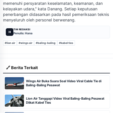
memenuhi persyaratan keselamatan, keamanan, dan
kelayakan udara," kata Danang. Setiap keputusan
penerbangan didasarkan pada hasil pemeriksaan teknis
menyeluruh oleh personel berwenang.
TIM REDAKSI
H
Penulis: Hana
#lion air
#wings air
#baling-baling
#kabel ties
🔗 Berita Terkait
Wings Air Buka Suara Soal Video Viral Cable Tie di
Baling-Baling Pesawat
Lion Air Tanggapi Video Viral Baling-Baling Pesawat
Diikat Kabel Ties