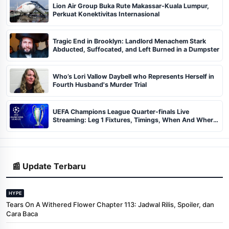
Lion Air Group Buka Rute Makassar-Kuala Lumpur,
Perkuat Konektivitas Internasional
Tragic End in Brooklyn: Landlord Menachem Stark
Abducted, Suffocated, and Left Burned in a Dumpster
Who’s Lori Vallow Daybell who Represents Herself in
Fourth Husband's Murder Trial
UEFA Champions League Quarter-finals Live
Streaming: Leg 1 Fixtures, Timings, When And Where
To Watch
📰 Update Terbaru
HYPE
Tears On A Withered Flower Chapter 113: Jadwal Rilis, Spoiler, dan
Cara Baca