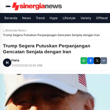
Beranda
News
Trend
Hype
Lifestyle
Variety
Offbeat
⌂ Beranda
›
News
›
Trump Segera Putuskan Perpanjangan Gencatan Senjata dengan Iran
Trump Segera Putuskan Perpanjangan
Gencatan Senjata dengan Iran
Hana
H
31/05/2026 05:50 WIB