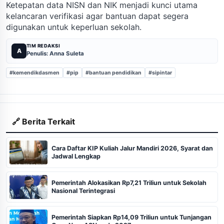
Ketepatan data NISN dan NIK menjadi kunci utama
kelancaran verifikasi agar bantuan dapat segera
digunakan untuk keperluan sekolah.
TIM REDAKSI
A
Penulis: Anna Suleta
#kemendikdasmen
#pip
#bantuan pendidikan
#sipintar
🔗 Berita Terkait
Cara Daftar KIP Kuliah Jalur Mandiri 2026, Syarat dan
Jadwal Lengkap
Pemerintah Alokasikan Rp7,21 Triliun untuk Sekolah
Nasional Terintegrasi
Pemerintah Siapkan Rp14,09 Triliun untuk Tunjangan