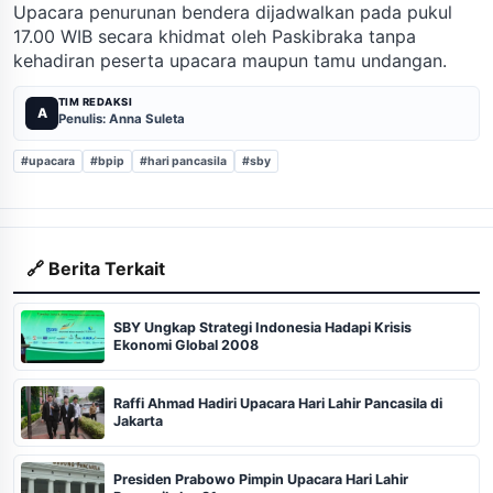
Upacara penurunan bendera dijadwalkan pada pukul
17.00 WIB secara khidmat oleh Paskibraka tanpa
kehadiran peserta upacara maupun tamu undangan.
TIM REDAKSI
A
Penulis: Anna Suleta
#upacara
#bpip
#hari pancasila
#sby
🔗 Berita Terkait
SBY Ungkap Strategi Indonesia Hadapi Krisis
Ekonomi Global 2008
Raffi Ahmad Hadiri Upacara Hari Lahir Pancasila di
Jakarta
Presiden Prabowo Pimpin Upacara Hari Lahir