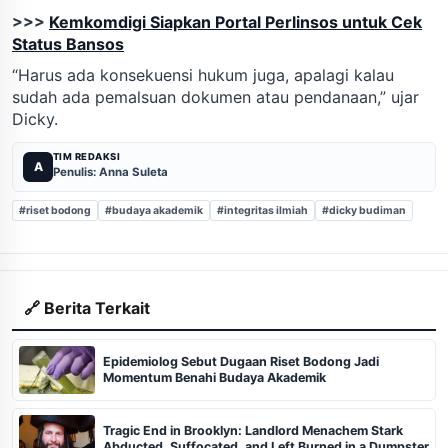
>>>
Kemkomdigi Siapkan Portal Perlinsos untuk Cek
Status Bansos
“Harus ada konsekuensi hukum juga, apalagi kalau
sudah ada pemalsuan dokumen atau pendanaan,” ujar
Dicky.
TIM REDAKSI
A
Penulis: Anna Suleta
#riset bodong
#budaya akademik
#integritas ilmiah
#dicky budiman
🔗 Berita Terkait
Epidemiolog Sebut Dugaan Riset Bodong Jadi
Momentum Benahi Budaya Akademik
Tragic End in Brooklyn: Landlord Menachem Stark
Abducted, Suffocated, and Left Burned in a Dumpster