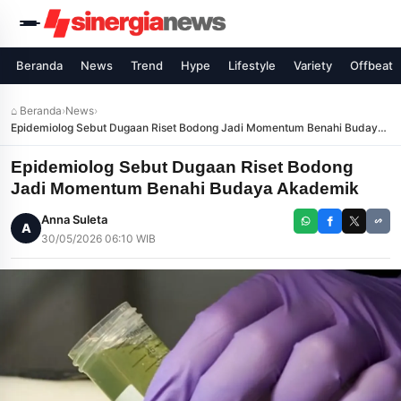
Beranda
News
Trend
Hype
Lifestyle
Variety
Offbeat
⌂ Beranda
›
News
›
Epidemiolog Sebut Dugaan Riset Bodong Jadi Momentum Benahi Budaya
Akademik
Epidemiolog Sebut Dugaan Riset Bodong
Jadi Momentum Benahi Budaya Akademik
Anna Suleta
A
30/05/2026 06:10 WIB