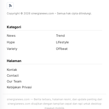
Copyright © 2026 sinergianews.com – Semua hak cipta dilindungi.
Kategori
News
Trend
Hype
Lifestyle
Variety
Offbeat
Halaman
Kontak
Contact
Our Team
Kebijakan Privasi
sinergianews.com — Berita terbaru, halaman resmi, dan update penting dari
sinergianews.com disajikan dengan tampilan cepat dan rapi untuk desktop
maupun mobile.