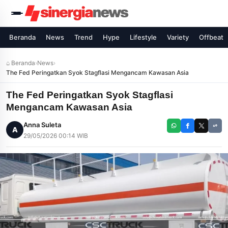
Beranda
News
Trend
Hype
Lifestyle
Variety
Offbeat
⌂ Beranda
›
News
›
The Fed Peringatkan Syok Stagflasi Mengancam Kawasan Asia
The Fed Peringatkan Syok Stagflasi
Mengancam Kawasan Asia
Anna Suleta
A
29/05/2026 00:14 WIB