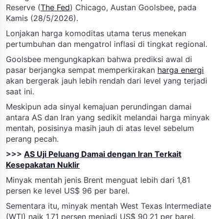
Reserve (
The Fed
) Chicago, Austan Goolsbee, pada
Kamis (28/5/2026).
Lonjakan harga komoditas utama terus menekan
pertumbuhan dan mengatrol inflasi di tingkat regional.
Goolsbee mengungkapkan bahwa prediksi awal di
pasar berjangka sempat memperkirakan
harga energi
akan bergerak jauh lebih rendah dari level yang terjadi
saat ini.
Meskipun ada sinyal kemajuan perundingan damai
antara AS dan Iran yang sedikit melandai harga minyak
mentah, posisinya masih jauh di atas level sebelum
perang pecah.
>>>
AS Uji Peluang Damai dengan Iran Terkait
Kesepakatan Nuklir
Minyak mentah jenis Brent menguat lebih dari 1,81
persen ke level US$ 96 per barel.
Sementara itu, minyak mentah West Texas Intermediate
(WTI) naik 1,71 persen menjadi US$ 90,21 per barel.