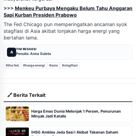
>>>
Menkeu Purbaya Mengaku Belum Tahu Anggaran
Sapi Kurban Presiden Prabowo
The Fed Chicago pun memperingatkan ancaman syok
stagflasi di Asia akibat lonjakan harga energi yang
bertahan lama.
TIM REDAKSI
A
Penulis: Anna Suleta
#the fed
#harga energi
#asia
#stagflasi
🔗 Berita Terkait
Harga Emas Dunia Melonjak 1 Persen, Penurunan
Minyak Jadi Katalis
IHSG Ambles Jeda Sesi I Akibat Tekanan Saham