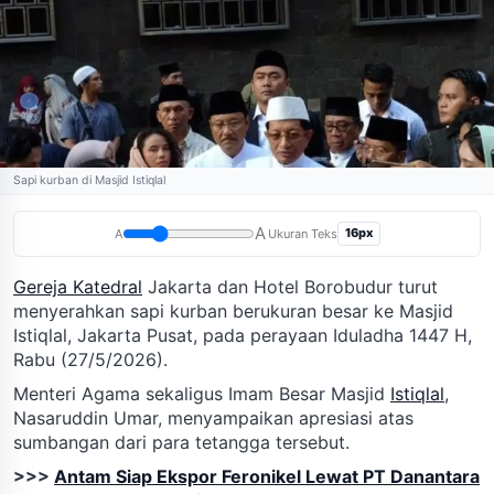
Sapi kurban di Masjid Istiqlal
A
16px
A
Ukuran Teks
Gereja Katedral
Jakarta dan Hotel Borobudur turut
menyerahkan sapi kurban berukuran besar ke Masjid
Istiqlal, Jakarta Pusat, pada perayaan Iduladha 1447 H,
Rabu (27/5/2026).
Menteri Agama sekaligus Imam Besar Masjid
Istiqlal
,
Nasaruddin Umar, menyampaikan apresiasi atas
sumbangan dari para tetangga tersebut.
>>>
Antam Siap Ekspor Feronikel Lewat PT Danantara