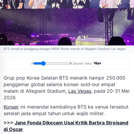
BTS tampil di panggung dengan ARMY Bomb merah di Allegiant Stadium Las Vegas
A
16px
A
Ukuran Teks
Grup pop Korea Selatan BTS menarik hampir 250.000
penggemar global selama konser sold-out empat
malam di Allegiant Stadium,
Las Vegas
, pada 20-31 Mei
2026.
Konser
ini menandai kembalinya BTS ke venue tersebut
setelah jeda empat tahun untuk wajib militer.
>>>
Jane Fonda Dikecam Usai Kritik Barbra Streisand
di Oscar