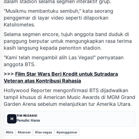
dalam stadion selama segmen interaktif grup.
"Musikmu membantuku sembuh," kata seorang
penggemar di layar video seperti dilaporkan
Katsilometes.
Selama segmen encore, tujuh anggota band duduk di
panggung berputar untuk mengungkapkan rasa terima
kasih langsung kepada penonton stadion.
"Kami telah mengambil alih Las Vegas!" pernyataan
anggota BTS.
>>>
Film Star Wars Beri Kredit untuk Sutradara
Veteran atas Kontribusi Rahasia
Hollywood Reporter mengonfirmasi BTS dijadwalkan
tampil khusus di American Music Awards di MGM Grand
Garden Arena sebelum melanjutkan tur Amerika Utara.
TIM REDAKSI
H
Penulis: Hana
#bts
#konser
#las vegas
#penggemar