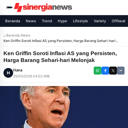
Beranda
News
Trend
Hype
Lifestyle
Variety
Offbeat
⌂ Beranda
›
News
›
Ken Griffin Soroti Inflasi AS yang Persisten, Harga Barang Sehari-hari
Melonjak
Ken Griffin Soroti Inflasi AS yang Persisten,
Harga Barang Sehari-hari Melonjak
Hana
H
25/05/2026 04:02 WIB