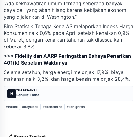
“Ada kekhawatiran umum tentang seberapa banyak
daya beli yang akan hilang karena kebijakan ekonomi
yang dijalankan di Washington.”
Biro Statistik Tenaga Kerja AS melaporkan Indeks Harga
Konsumen naik 0,6% pada April setelah kenaikan 0,9%
di Maret, dengan kenaikan tahunan tak disesuaikan
sebesar 3,8%.
>>>
Fidelity dan AARP Peringatkan Bahaya Penarikan
401(k) Sebelum Waktunya
Selama setahun, harga energi melonjak 17,9%, biaya
makanan naik 3,2%, dan harga bensin melonjak 28,4%.
TIM REDAKSI
H
Penulis: Hana
#inflasi
#daya beli
#ekonomi as
#ken griffin
🔗 Berita Terkait