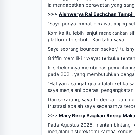
ia mendapatkan perawatan yang sanga
>>>
Aishwarya Rai Bachchan Tampil
"Saya punya empat perawat anjing sel
Komika itu lebih lanjut menekankan s
platform tersebut. "Kau tahu saya.
Saya seorang bouncer backer," tulisny
Griffin memiliki riwayat terbuka tent
Ia sebelumnya membahas pemulihannya
pada 2021, yang membutuhkan pengang
"Hal yang sangat gila adalah ketika sa
saya menjalani operasi pengangkatan 
Dan sekarang, saya terdengar dan me
frustrasi adalah saya sebenarnya terden
>>>
Mary Berry Bagikan Resep Makar
Pada Agustus 2025, mantan bintang r
menjalani histerektomi karena kondis