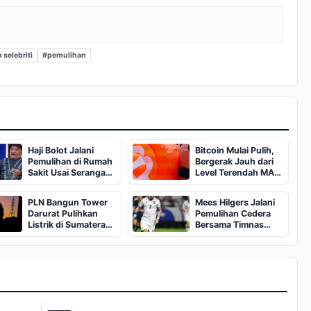
selebriti
#pemulihan
Haji Bolot Jalani
Bitcoin Mulai Pulih,
Pemulihan di Rumah
Bergerak Jauh dari
Sakit Usai Serangan
Level Terendah MA
Jantung
200
PLN Bangun Tower
Mees Hilgers Jalani
Darurat Pulihkan
Pemulihan Cedera
Listrik di Sumatera
Bersama Timnas
Utara
Indonesia