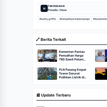
TIM REDAKSI
H
Penulis: Hana
#kathy griffin
#komplikasi kolonoskopi
#kesehatan 
🔗 Berita Terkait
Kementan Pantau
Pemulihan Harga
TBS Sawit Petani
Seluruh Indonesia
PLN Pasang Empat
Tower Darurat
Pulihkan Listrik di
Sumatra Utara
📰 Update Terbaru