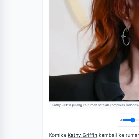
Kathy Griffin pulang ke rumah setelah komplikasi kolonos
A
Komika
Kathy Griffin
kembali ke rumah