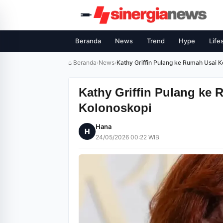
Beranda
News
Trend
Hype
Life
⌂ Beranda
›
News
›
Kathy Griffin Pulang ke Rumah Usai K
Kathy Griffin Pulang ke
Kolonoskopi
Hana
H
24/05/2026 00:22 WIB