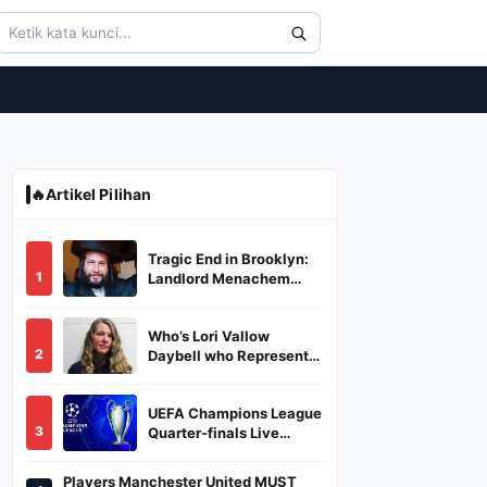
🔥
Artikel Pilihan
Tragic End in Brooklyn:
1
Landlord Menachem
Stark Abducted,
Suffocated, and Left
Who’s Lori Vallow
Burned in a Dumpster
2
Daybell who Represents
Herself in Fourth
Husband's Murder Trial
UEFA Champions League
3
Quarter-finals Live
Streaming: Leg 1
Fixtures, Timings, When
Players Manchester United MUST