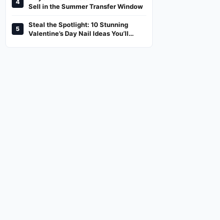
4
And Where To Watch
Sell in the Summer Transfer Window
Steal the Spotlight: 10 Stunning
5
Valentine’s Day Nail Ideas You’ll
Love!