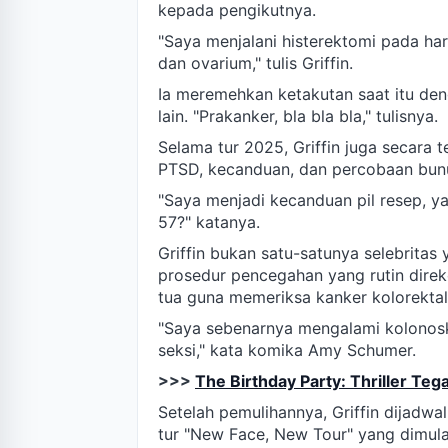
kepada pengikutnya.
"Saya menjalani histerektomi pada har
dan ovarium," tulis Griffin.
Ia meremehkan ketakutan saat itu de
lain. "Prakanker, bla bla bla," tulisnya.
Selama tur 2025, Griffin juga secar
PTSD, kecanduan, dan percobaan bunu
"Saya menjadi kecanduan pil resep, y
57?" katanya.
Griffin bukan satu-satunya selebrita
prosedur pencegahan yang rutin dire
tua guna memeriksa kanker kolorektal
"Saya sebenarnya mengalami kolonosk
seksi," kata komika Amy Schumer.
>>>
The Birthday Party: Thriller Te
Setelah pemulihannya, Griffin dijadwa
tur "New Face, New Tour" yang dimul