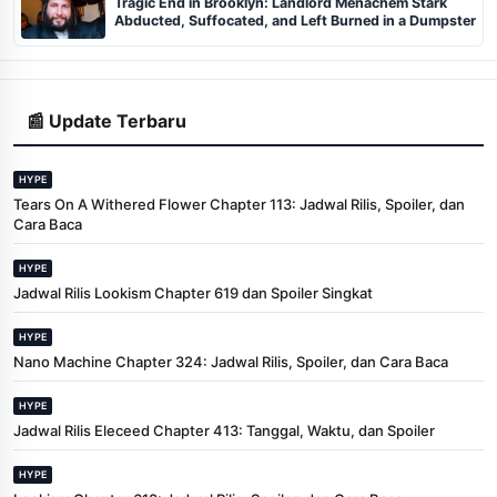
Tragic End in Brooklyn: Landlord Menachem Stark
Abducted, Suffocated, and Left Burned in a Dumpster
📰 Update Terbaru
HYPE
Tears On A Withered Flower Chapter 113: Jadwal Rilis, Spoiler, dan
Cara Baca
HYPE
Jadwal Rilis Lookism Chapter 619 dan Spoiler Singkat
HYPE
Nano Machine Chapter 324: Jadwal Rilis, Spoiler, dan Cara Baca
HYPE
Jadwal Rilis Eleceed Chapter 413: Tanggal, Waktu, dan Spoiler
HYPE