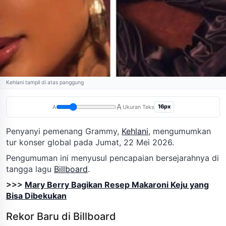
Kehlani tampil di atas panggung
A
16px
A
Ukuran Teks
Penyanyi pemenang Grammy,
Kehlani
, mengumumkan
tur konser global pada Jumat, 22 Mei 2026.
Pengumuman ini menyusul pencapaian bersejarahnya di
tangga lagu
Billboard
.
>>>
Mary Berry Bagikan Resep Makaroni Keju yang
Bisa Dibekukan
Rekor Baru di Billboard