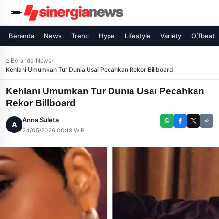
Beranda
News
Trend
Hype
Lifestyle
Variety
Offbeat
⌂ Beranda
›
News
›
Kehlani Umumkan Tur Dunia Usai Pecahkan Rekor Billboard
Kehlani Umumkan Tur Dunia Usai Pecahkan
Rekor Billboard
Anna Suleta
A
24/05/2026 00:18 WIB