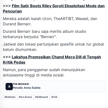
>>>
Film Satir Boots Riley Soroti Eksploitasi Mode dan
Pencurian
Mereka adalah Isaiah Uron, TheARTI$T, Waseel, dan
Durand Bernarr.
Durand Bernarr baru saja merilis album studio
terbarunya berjudul "Bernarr".
Jadwal dan lokasi pertunjukan spesifik untuk tur global
belum diumumkan.
>>>
Lakshya Promosikan Chand Mera Dill di Tengah
Kritik Pedas
Namun, para penggemar sudah menunjukkan
antusiasme tinggi di media sosial.
TIM REDAKSI
A
Penulis: Anna Suleta
#kehlani
#tur dunia
#billboard
#rnb