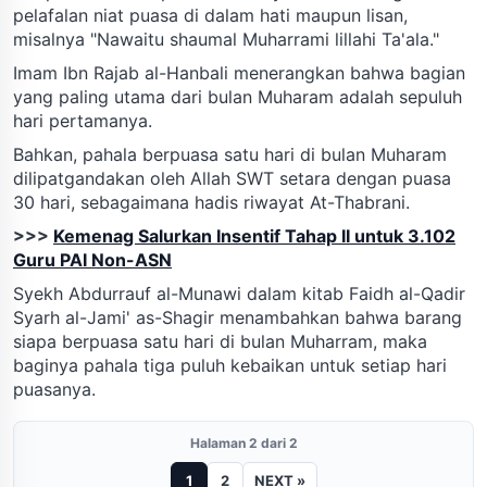
pelafalan niat puasa di dalam hati maupun lisan,
misalnya "Nawaitu shaumal Muharrami lillahi Ta'ala."
Imam Ibn Rajab al-Hanbali menerangkan bahwa bagian
yang paling utama dari bulan Muharam adalah sepuluh
hari pertamanya.
Bahkan, pahala berpuasa satu hari di bulan Muharam
dilipatgandakan oleh Allah SWT setara dengan puasa
30 hari, sebagaimana hadis riwayat At-Thabrani.
>>>
Kemenag Salurkan Insentif Tahap II untuk 3.102
Guru PAI Non-ASN
Syekh Abdurrauf al-Munawi dalam kitab Faidh al-Qadir
Syarh al-Jami' as-Shagir menambahkan bahwa barang
siapa berpuasa satu hari di bulan Muharram, maka
baginya pahala tiga puluh kebaikan untuk setiap hari
puasanya.
Halaman 2 dari 2
1
2
NEXT »