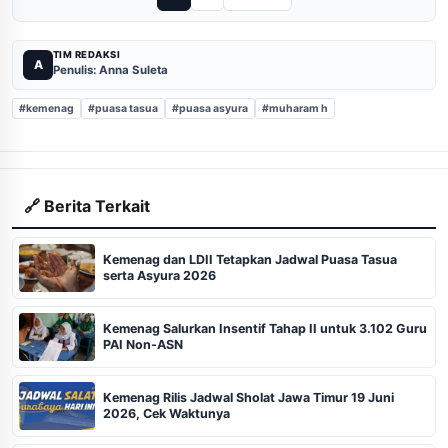
TIM REDAKSI
A
Penulis: Anna Suleta
#kemenag
#puasa tasua
#puasa asyura
#muharam h
🔗 Berita Terkait
Kemenag dan LDII Tetapkan Jadwal Puasa Tasua
serta Asyura 2026
Kemenag Salurkan Insentif Tahap II untuk 3.102 Guru
PAI Non-ASN
Kemenag Rilis Jadwal Sholat Jawa Timur 19 Juni
2026, Cek Waktunya