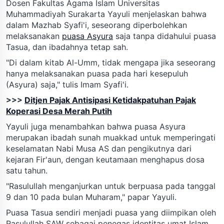
Dosen Fakultas Agama Islam Universitas
Muhammadiyah Surakarta Yayuli menjelaskan bahwa
dalam Mazhab Syafi'i, seseorang diperbolehkan
melaksanakan
puasa Asyura
saja tanpa didahului puasa
Tasua, dan ibadahnya tetap sah.
"Di dalam kitab Al-Umm, tidak mengapa jika seseorang
hanya melaksanakan puasa pada hari kesepuluh
(Asyura) saja," tulis Imam Syafi'i.
>>>
Ditjen Pajak Antisipasi Ketidakpatuhan Pajak
Koperasi Desa Merah Putih
Yayuli juga menambahkan bahwa puasa Asyura
merupakan ibadah sunah muakkad untuk memperingati
keselamatan Nabi Musa AS dan pengikutnya dari
kejaran Fir'aun, dengan keutamaan menghapus dosa
satu tahun.
"Rasulullah menganjurkan untuk berpuasa pada tanggal
9 dan 10 pada bulan Muharam," papar Yayuli.
Puasa Tasua sendiri menjadi puasa yang diimpikan oleh
Rasulullah SAW sebagai penegas identitas umat Islam,