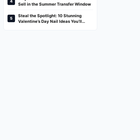
4
And Where To Watch
Sell in the Summer Transfer Window
Steal the Spotlight: 10 Stunning
5
Valentine’s Day Nail Ideas You’ll
Love!