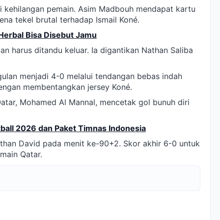
i kehilangan pemain. Asim Madbouh mendapat kartu
na tekel brutal terhadap Ismail Koné.
erbal Bisa Disebut Jamu
n harus ditandu keluar. Ia digantikan Nathan Saliba
lan menjadi 4-0 melalui tendangan bebas indah
dengan membentangkan jersey Koné.
Qatar, Mohamed Al Mannal, mencetak gol bunuh diri
ball 2026 dan Paket Timnas Indonesia
athan David pada menit ke-90+2. Skor akhir 6-0 untuk
main Qatar.