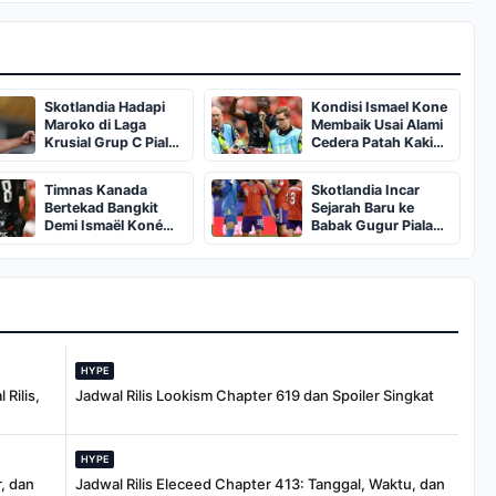
Skotlandia Hadapi
Kondisi Ismael Kone
Maroko di Laga
Membaik Usai Alami
Krusial Grup C Piala
Cedera Patah Kaki
Dunia 2026
Horor
Timnas Kanada
Skotlandia Incar
Bertekad Bangkit
Sejarah Baru ke
Demi Ismaël Koné
Babak Gugur Piala
Usai Menang Telak
Dunia
HYPE
Rilis,
Jadwal Rilis Lookism Chapter 619 dan Spoiler Singkat
HYPE
, dan
Jadwal Rilis Eleceed Chapter 413: Tanggal, Waktu, dan