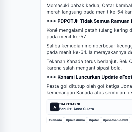
Memasuki babak kedua, Qatar kembal
merah langsung pada menit ke-54 kare
>>>
PDPOTJI: Tidak Semua Ramuan H
Koné mengalami patah tulang kering da
pada menit ke-57.
Saliba kemudian memperbesar keunggu
pada menit ke-64. Ia merayakannya 
Tekanan Kanada terus berlanjut. Bek 
karena salah mengantisipasi bola.
>>>
Konami Luncurkan Update eFoot
Pesta gol ditutup oleh gol ketiga Jon
kemenangan Kanada atas sembilan pe
TIM REDAKSI
A
Penulis: Anna Suleta
#kanada
#piala dunia
#qatar
#jonathan david