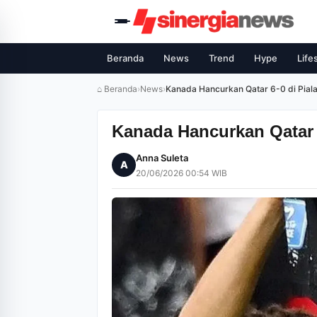
Beranda
News
Trend
Hype
Life
⌂ Beranda
›
News
›
Kanada Hancurkan Qatar 6-0 di Pial
Kanada Hancurkan Qatar 6
Anna Suleta
A
20/06/2026 00:54 WIB