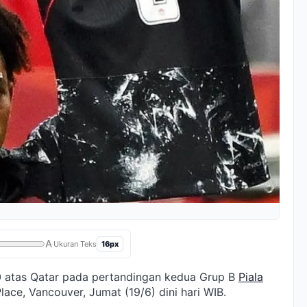
A
16px
Ukuran Teks
 atas Qatar pada pertandingan kedua Grup B
Piala
ace, Vancouver, Jumat (19/6) dini hari WIB.