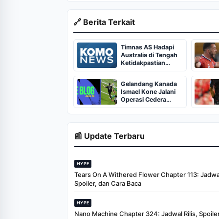
🔗 Berita Terkait
Timnas AS Hadapi
Australia di Tengah
Ketidakpastian
Pulisic
Gelandang Kanada
Ismael Kone Jalani
Operasi Cedera
Parah di Vancouver
📰 Update Terbaru
HYPE
Tears On A Withered Flower Chapter 113: Jadwal 
Spoiler, dan Cara Baca
HYPE
Nano Machine Chapter 324: Jadwal Rilis, Spoiler