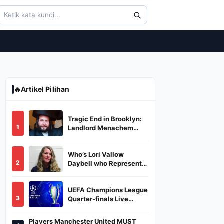
🔥
Artikel Pilihan
Tragic End in Brooklyn:
1
Landlord Menachem
Stark Abducted,
Suffocated, and Left
Who’s Lori Vallow
Burned in a Dumpster
2
Daybell who Represents
Herself in Fourth
Husband's Murder Trial
UEFA Champions League
3
Quarter-finals Live
Streaming: Leg 1
Fixtures, Timings, When
Players Manchester United MUST