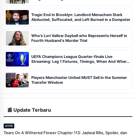
Tragic End in Brooklyn: Landlord Menachem Stark
Abducted, Suffocated, and Left Burned in a Dumpster
Who’s Lori Vallow Daybell who Represents Herself in
Fourth Husband's Murder Trial
UEFA Champions League Quarter-finals Live
Streaming: Leg 1 Fixtures, Timings, When And Where
To Watch
Players Manchester United MUST Sell in the Summer
Transfer Window
📰 Update Terbaru
HYPE
Tears On A Withered Flower Chapter 113: Jadwal Rilis, Spoiler, dan