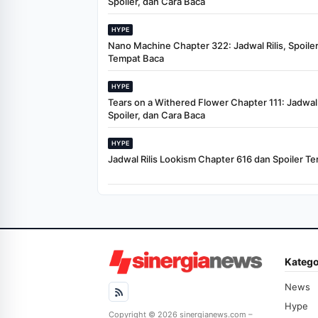
Spoiler, dan Cara Baca
HYPE
Nano Machine Chapter 322: Jadwal Rilis, Spoiler
Tempat Baca
HYPE
Tears on a Withered Flower Chapter 111: Jadwal R
Spoiler, dan Cara Baca
HYPE
Jadwal Rilis Lookism Chapter 616 dan Spoiler Te
Katego
News
Hype
Copyright © 2026 sinergianews.com –