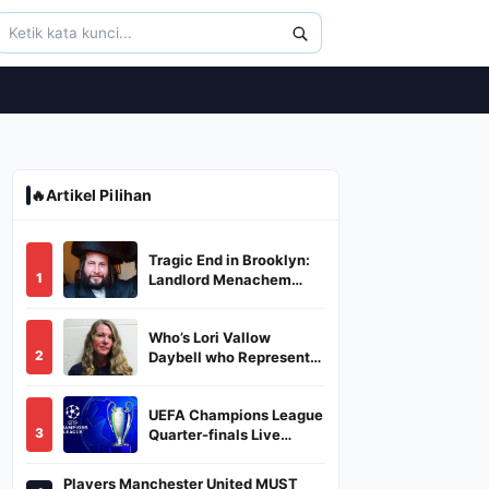
🔥
Artikel Pilihan
Tragic End in Brooklyn:
1
Landlord Menachem
Stark Abducted,
Suffocated, and Left
Who’s Lori Vallow
Burned in a Dumpster
2
Daybell who Represents
Herself in Fourth
Husband's Murder Trial
UEFA Champions League
3
Quarter-finals Live
Streaming: Leg 1
Fixtures, Timings, When
Players Manchester United MUST