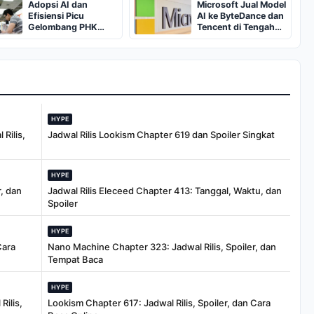
Adopsi AI dan
Microsoft Jual Model
Efisiensi Picu
AI ke ByteDance dan
Gelombang PHK
Tencent di Tengah
Pekerja
Ketegangan AS-
Berpendapatan
China
Tinggi
HYPE
Rilis,
Jadwal Rilis Lookism Chapter 619 dan Spoiler Singkat
HYPE
, dan
Jadwal Rilis Eleceed Chapter 413: Tanggal, Waktu, dan
Spoiler
HYPE
Cara
Nano Machine Chapter 323: Jadwal Rilis, Spoiler, dan
Tempat Baca
HYPE
Rilis,
Lookism Chapter 617: Jadwal Rilis, Spoiler, dan Cara