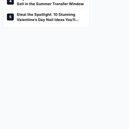
4
And Where To Watch
Sell in the Summer Transfer Window
Steal the Spotlight: 10 Stunning
5
Valentine’s Day Nail Ideas You’ll
Love!