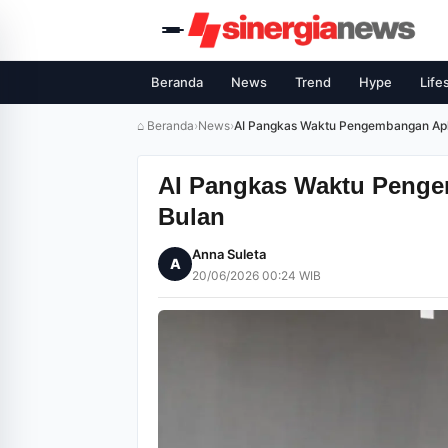
Beranda
News
Trend
Hype
Life
⌂ Beranda
›
News
›
AI Pangkas Waktu Pengembangan Apli
AI Pangkas Waktu Penge
Bulan
Anna Suleta
A
20/06/2026 00:24 WIB