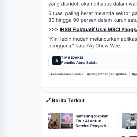
yang diunduh akan dihapus dalam wak
Situasi paling berat melanda sektor 
80 hingga 90 persen dalam kurun satu 
>>>
IHSG Fluktuatif Usai MSCI Pangk
"Kini lebih mudah meluncurkan aplikas
pengguna," kata Ng Chew Wee.
TIM REDAKSI
A
Penulis: Anna Suleta
#kecerdasan buatan
#pengembangan aplikasi
#pe
🔗 Berita Terkait
Samsung Siapkan
Fitur AI untuk
Deteksi Penyakit
Hewan Peliharaan