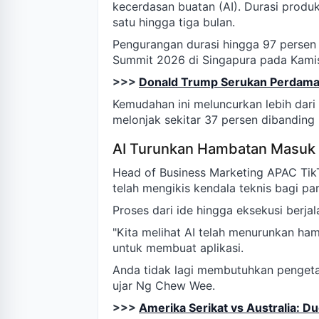
kecerdasan buatan (AI). Durasi produk
satu hingga tiga bulan.
Pengurangan durasi hingga 97 persen
Summit 2026 di Singapura pada Kamis
>>>
Donald Trump Serukan Perdamaia
Kemudahan ini meluncurkan lebih dari s
melonjak sekitar 37 persen dibanding
AI Turunkan Hambatan Masuk
Head of Business Marketing APAC Tik
telah mengikis kendala teknis bagi par
Proses dari ide hingga eksekusi berjal
"Kita melihat AI telah menurunkan ha
untuk membuat aplikasi.
Anda tidak lagi membutuhkan pengeta
ujar Ng Chew Wee.
>>>
Amerika Serikat vs Australia: Du