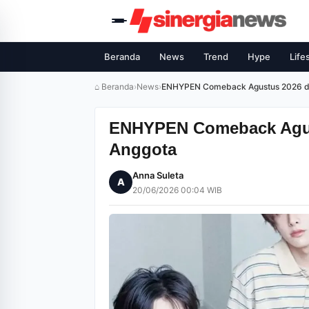
Beranda
News
Trend
Hype
Life
⌂ Beranda
›
News
›
ENHYPEN Comeback Agustus 2026 d
ENHYPEN Comeback Agus
Anggota
Anna Suleta
A
20/06/2026 00:04 WIB