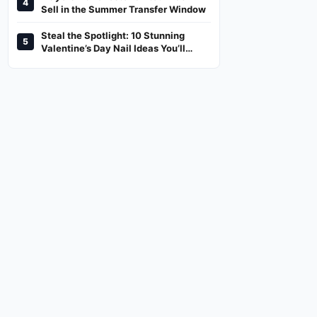
4
And Where To Watch
Sell in the Summer Transfer Window
Steal the Spotlight: 10 Stunning
5
Valentine’s Day Nail Ideas You’ll
Love!