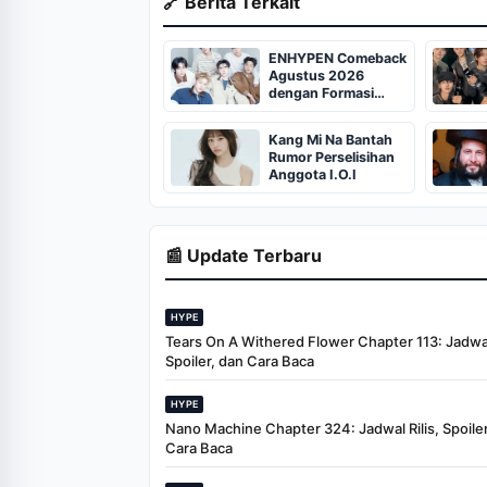
🔗 Berita Terkait
ENHYPEN Comeback
Agustus 2026
dengan Formasi
Enam Anggota
Kang Mi Na Bantah
Rumor Perselisihan
Anggota I.O.I
📰 Update Terbaru
HYPE
Tears On A Withered Flower Chapter 113: Jadwal 
Spoiler, dan Cara Baca
HYPE
Nano Machine Chapter 324: Jadwal Rilis, Spoiler
Cara Baca