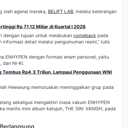
g oleh agensi mereka,
BELIFT LAB
, melalui keterangan
inggi Rp 71,12 Miliar di Kuartal I 2026
i dengan tujuan untuk melakukan
comeback
pada
informasi detail melalui pengumuman resmi,” tulis
ana ENHYPEN dengan formasi enam personel, yaitu
 dan NI-KI.
g Tembus Rp4,3 Triliun, Lampaui Penggunaan WNI
etelah Heeseung memutuskan meninggalkan grup pada
datang sekaligus mengakhiri masa vakum ENHYPEN
ka merilis mini album ketujuh, THE SIN: VANISH, pada
 Berlangsung