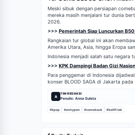
Meski sibuk dengan persiapan comeba
mereka masih menjalani tur dunia ber
2026.
>>>
Pemerintah Siap Luncurkan B50 
Rangkaian tur global ini akan memba
Amerika Utara, Asia, hingga Eropa sa
Indonesia menjadi salah satu negara t
>>>
KPK Dampingi Badan Gizi Nasion
Para penggemar di Indonesia dijadw
konser BLOOD SAGA di Jakarta pada 
TIM REDAKSI
A
Penulis: Anna Suleta
#kpop
#enhypen
#comeback
#belift lab