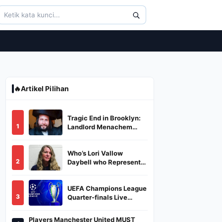
🔥
Artikel Pilihan
Tragic End in Brooklyn:
1
Landlord Menachem
Stark Abducted,
Suffocated, and Left
Who’s Lori Vallow
Burned in a Dumpster
2
Daybell who Represents
Herself in Fourth
Husband's Murder Trial
UEFA Champions League
3
Quarter-finals Live
Streaming: Leg 1
Fixtures, Timings, When
Players Manchester United MUST