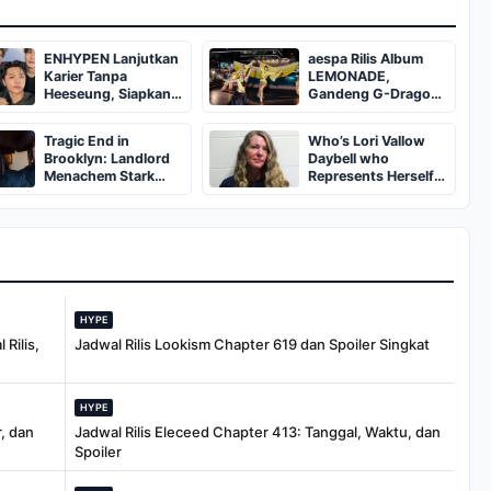
ENHYPEN Lanjutkan
aespa Rilis Album
Karier Tanpa
LEMONADE,
Heeseung, Siapkan
Gandeng G-Dragon
Album Baru dan Tur
hingga Becky G
Dunia
Tragic End in
Who’s Lori Vallow
Brooklyn: Landlord
Daybell who
Menachem Stark
Represents Herself
Abducted,
in Fourth Husband's
Suffocated, and Left
Murder Trial
Burned in a
Dumpster
HYPE
Rilis,
Jadwal Rilis Lookism Chapter 619 dan Spoiler Singkat
HYPE
, dan
Jadwal Rilis Eleceed Chapter 413: Tanggal, Waktu, dan
Spoiler