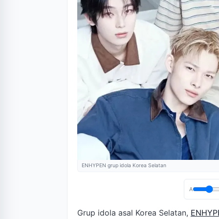
ENHYPEN grup idola Korea Selatan
A
Grup idola asal Korea Selatan,
ENHYP