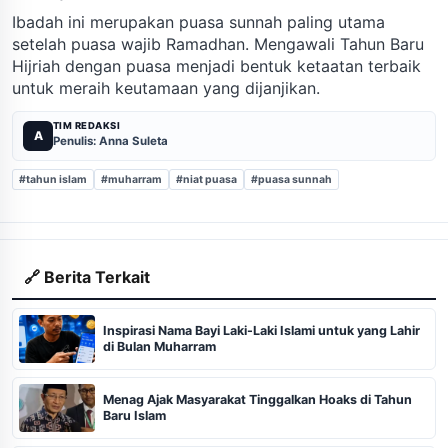
Ibadah ini merupakan puasa sunnah paling utama
setelah puasa wajib Ramadhan. Mengawali Tahun Baru
Hijriah dengan puasa menjadi bentuk ketaatan terbaik
untuk meraih keutamaan yang dijanjikan.
TIM REDAKSI
A
Penulis: Anna Suleta
#tahun islam
#muharram
#niat puasa
#puasa sunnah
🔗 Berita Terkait
Inspirasi Nama Bayi Laki-Laki Islami untuk yang Lahir
di Bulan Muharram
Menag Ajak Masyarakat Tinggalkan Hoaks di Tahun
Baru Islam