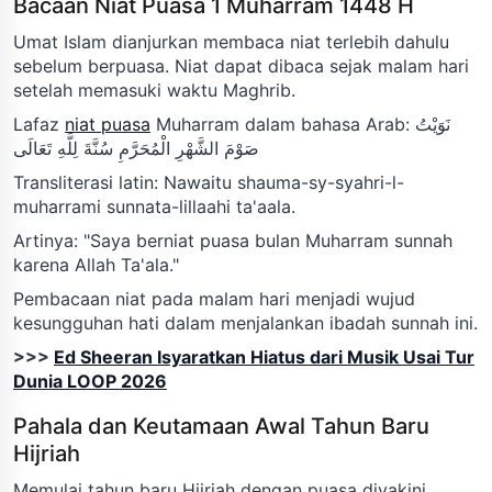
Bacaan Niat Puasa 1 Muharram 1448 H
Umat Islam dianjurkan membaca niat terlebih dahulu
sebelum berpuasa. Niat dapat dibaca sejak malam hari
setelah memasuki waktu Maghrib.
Lafaz
niat puasa
Muharram dalam bahasa Arab: نَوَيْتُ
صَوْمَ الشَّهْرِ الْمُحَرَّمِ سُنَّةَ لِلَّهِ تَعَالَى
Transliterasi latin: Nawaitu shauma-sy-syahri-l-
muharrami sunnata-lillaahi ta'aala.
Artinya: "Saya berniat puasa bulan Muharram sunnah
karena Allah Ta'ala."
Pembacaan niat pada malam hari menjadi wujud
kesungguhan hati dalam menjalankan ibadah sunnah ini.
>>>
Ed Sheeran Isyaratkan Hiatus dari Musik Usai Tur
Dunia LOOP 2026
Pahala dan Keutamaan Awal Tahun Baru
Hijriah
Memulai tahun baru Hijriah dengan puasa diyakini