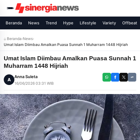
Beranda
News
Trend
Hype
Lifestyle
Variety
Offbeat
⌂ Beranda
›
News
›
Umat Islam Diimbau Amalkan Puasa Sunnah 1 Muharram 1448 Hijriah
Umat Islam Diimbau Amalkan Puasa Sunnah 1
Muharram 1448 Hijriah
Anna Suleta
A
16/06/2026 03:31 WIB