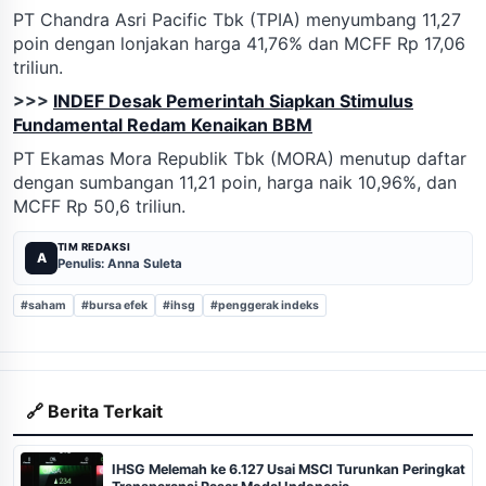
PT Chandra Asri Pacific Tbk (TPIA) menyumbang 11,27
poin dengan lonjakan harga 41,76% dan MCFF Rp 17,06
triliun.
>>>
INDEF Desak Pemerintah Siapkan Stimulus
Fundamental Redam Kenaikan BBM
PT Ekamas Mora Republik Tbk (MORA) menutup daftar
dengan sumbangan 11,21 poin, harga naik 10,96%, dan
MCFF Rp 50,6 triliun.
TIM REDAKSI
A
Penulis: Anna Suleta
#saham
#bursa efek
#ihsg
#penggerak indeks
🔗 Berita Terkait
IHSG Melemah ke 6.127 Usai MSCI Turunkan Peringkat