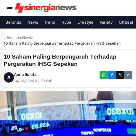
Beranda
News
Trend
Hype
Lifestyle
Variety
Offbeat
⌂ Beranda
›
News
›
10 Saham Paling Berpengaruh Terhadap Pergerakan IHSG Sepekan
10 Saham Paling Berpengaruh Terhadap
Pergerakan IHSG Sepekan
Anna Suleta
A
14/06/2026 02:50 WIB