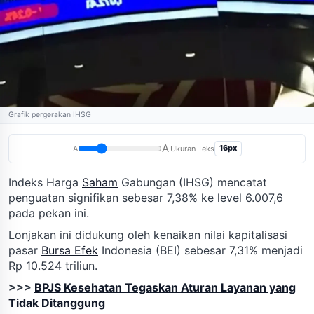
Grafik pergerakan IHSG
A
16px
A
Ukuran Teks
Indeks Harga
Saham
Gabungan (IHSG) mencatat
penguatan signifikan sebesar 7,38% ke level 6.007,6
pada pekan ini.
Lonjakan ini didukung oleh kenaikan nilai kapitalisasi
pasar
Bursa Efek
Indonesia (BEI) sebesar 7,31% menjadi
Rp 10.524 triliun.
>>>
BPJS Kesehatan Tegaskan Aturan Layanan yang
Tidak Ditanggung