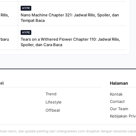
HYPE
ilis,
Nano Machine Chapter 321: Jadwal Rilis, Spoiler, dan
Tempat Baca
HYPE
rbaru
Tears on a Withered Flower Chapter 110: Jadwal Rilis,
Spoiler, dan Cara Baca
ri
Halaman
Trend
Kontak
Contact
Lifestyle
Our Team
Offbeat
Kebijakan Priv
aman resmi, dan update penting dari sinergianews.com disajikan dengan tampilan cepa