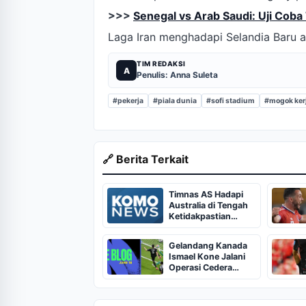
>>>
Senegal vs Arab Saudi: Uji Coba
Laga Iran menghadapi Selandia Baru a
TIM REDAKSI
A
Penulis: Anna Suleta
#pekerja
#piala dunia
#sofi stadium
#mogok ker
🔗 Berita Terkait
Timnas AS Hadapi
Australia di Tengah
Ketidakpastian
Pulisic
Gelandang Kanada
Ismael Kone Jalani
Operasi Cedera
Parah di Vancouver