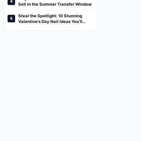
4
And Where To Watch
Sell in the Summer Transfer Window
Steal the Spotlight: 10 Stunning
5
Valentine’s Day Nail Ideas You’ll
Love!