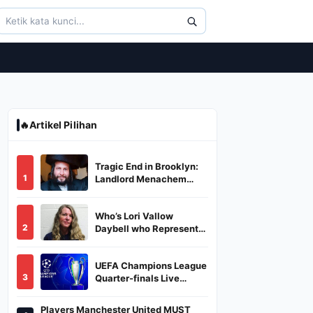
🔥
Artikel Pilihan
Tragic End in Brooklyn:
1
Landlord Menachem
Stark Abducted,
Suffocated, and Left
Who’s Lori Vallow
Burned in a Dumpster
2
Daybell who Represents
Herself in Fourth
Husband's Murder Trial
UEFA Champions League
3
Quarter-finals Live
Streaming: Leg 1
Fixtures, Timings, When
Players Manchester United MUST