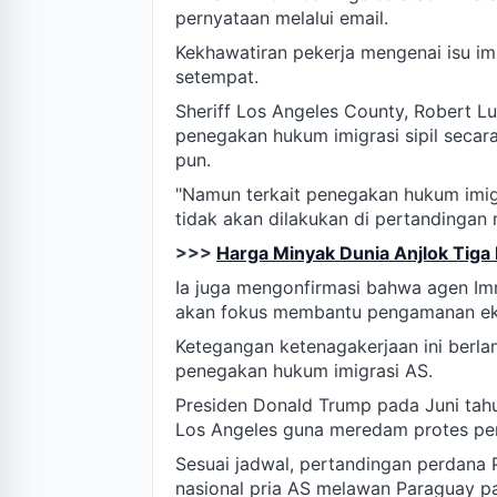
pernyataan melalui email.
Kekhawatiran pekerja mengenai isu im
setempat.
Sheriff Los Angeles County, Robert 
penegakan hukum imigrasi sipil secara
pun.
"Namun terkait penegakan hukum imigr
tidak akan dilakukan di pertandingan 
>>>
Harga Minyak Dunia Anjlok Tiga
Ia juga mengonfirmasi bahwa agen Im
akan fokus membantu pengamanan eks
Ketegangan ketenagakerjaan ini berl
penegakan hukum imigrasi AS.
Presiden Donald Trump pada Juni tah
Los Angeles guna meredam protes pe
Sesuai jadwal, pertandingan perdana 
nasional pria AS melawan Paraguay pa