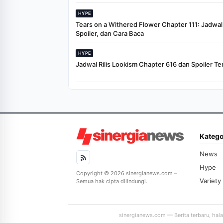
HYPE
Tears on a Withered Flower Chapter 111: Jadwal R
Spoiler, dan Cara Baca
HYPE
Jadwal Rilis Lookism Chapter 616 dan Spoiler Te
Katego
News
Hype
Copyright © 2026 sinergianews.com –
Variety
Semua hak cipta dilindungi.
sinergianews.com — Berita terbaru, hal