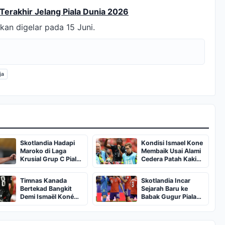
 Terakhir Jelang Piala Dunia 2026
kan digelar pada 15 Juni.
ja
Skotlandia Hadapi
Kondisi Ismael Kone
Maroko di Laga
Membaik Usai Alami
Krusial Grup C Piala
Cedera Patah Kaki
Dunia 2026
Horor
Timnas Kanada
Skotlandia Incar
Bertekad Bangkit
Sejarah Baru ke
Demi Ismaël Koné
Babak Gugur Piala
Usai Menang Telak
Dunia