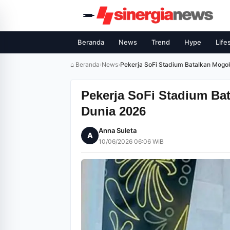
Beranda
News
Trend
Hype
Life
⌂ Beranda
›
News
›
Pekerja SoFi Stadium Batalkan Mogok
Pekerja SoFi Stadium Bat
Dunia 2026
Anna Suleta
A
10/06/2026 06:06 WIB