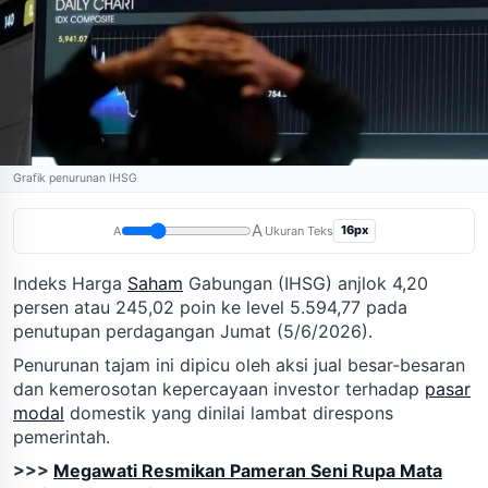
Grafik penurunan IHSG
A
16px
A
Ukuran Teks
Indeks Harga
Saham
Gabungan (IHSG) anjlok 4,20
persen atau 245,02 poin ke level 5.594,77 pada
penutupan perdagangan Jumat (5/6/2026).
Penurunan tajam ini dipicu oleh aksi jual besar-besaran
dan kemerosotan kepercayaan investor terhadap
pasar
modal
domestik yang dinilai lambat direspons
pemerintah.
>>>
Megawati Resmikan Pameran Seni Rupa Mata