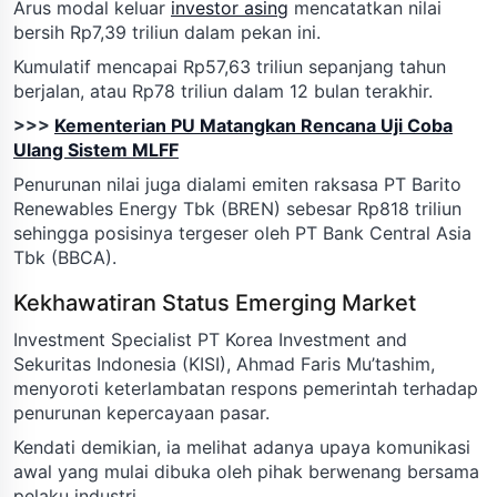
Arus modal keluar
investor asing
mencatatkan nilai
bersih Rp7,39 triliun dalam pekan ini.
Kumulatif mencapai Rp57,63 triliun sepanjang tahun
berjalan, atau Rp78 triliun dalam 12 bulan terakhir.
>>>
Kementerian PU Matangkan Rencana Uji Coba
Ulang Sistem MLFF
Penurunan nilai juga dialami emiten raksasa PT Barito
Renewables Energy Tbk (BREN) sebesar Rp818 triliun
sehingga posisinya tergeser oleh PT Bank Central Asia
Tbk (BBCA).
Kekhawatiran Status Emerging Market
Investment Specialist PT Korea Investment and
Sekuritas Indonesia (KISI), Ahmad Faris Mu’tashim,
menyoroti keterlambatan respons pemerintah terhadap
penurunan kepercayaan pasar.
Kendati demikian, ia melihat adanya upaya komunikasi
awal yang mulai dibuka oleh pihak berwenang bersama
pelaku industri.