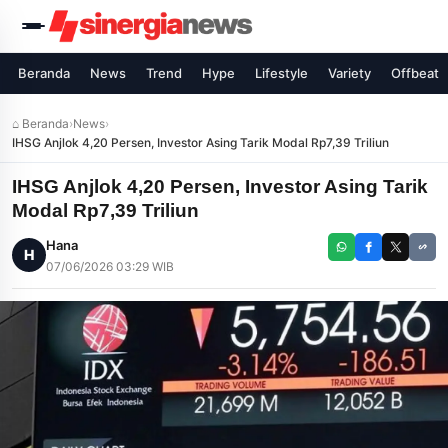
Beranda
News
Trend
Hype
Lifestyle
Variety
Offbeat
⌂ Beranda
›
News
›
IHSG Anjlok 4,20 Persen, Investor Asing Tarik Modal Rp7,39 Triliun
IHSG Anjlok 4,20 Persen, Investor Asing Tarik
Modal Rp7,39 Triliun
Hana
H
07/06/2026 03:29 WIB