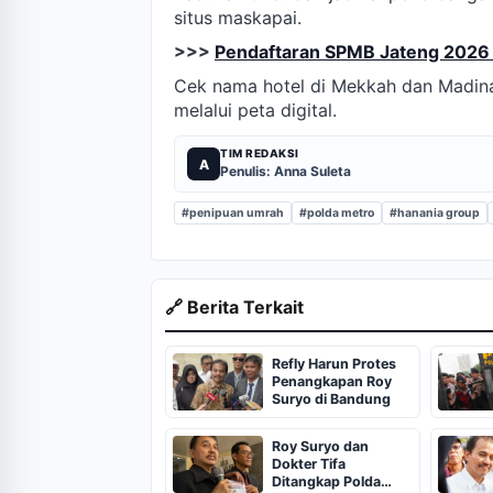
situs maskapai.
>>>
Pendaftaran SPMB Jateng 2026 D
Cek nama hotel di Mekkah dan Madinah 
melalui peta digital.
TIM REDAKSI
A
Penulis: Anna Suleta
#penipuan umrah
#polda metro
#hanania group
🔗 Berita Terkait
Refly Harun Protes
Penangkapan Roy
Suryo di Bandung
Roy Suryo dan
Dokter Tifa
Ditangkap Polda