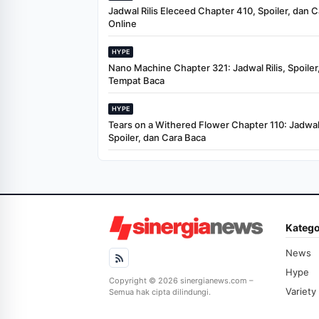
Jadwal Rilis Eleceed Chapter 410, Spoiler, dan 
Online
HYPE
Nano Machine Chapter 321: Jadwal Rilis, Spoiler
Tempat Baca
HYPE
Tears on a Withered Flower Chapter 110: Jadwal 
Spoiler, dan Cara Baca
Katego
News
Hype
Copyright © 2026 sinergianews.com –
Variety
Semua hak cipta dilindungi.