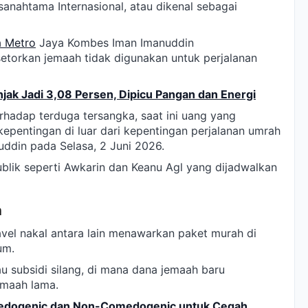
nahtama Internasional, atau dikenal sebagai
a Metro
Jaya Kombes Iman Imanuddin
torkan jemaah tidak digunakan untuk perjalanan
njak Jadi 3,08 Persen, Dipicu Pangan dan Energi
rhadap terduga tersangka, saat ini uang yang
epentingan di luar dari kepentingan perjalanan umrah
ddin pada Selasa, 2 Juni 2026.
ublik seperti Awkarin dan Keanu Agl yang dijadwalkan
h
vel nakal antara lain menawarkan paket murah di
um.
au subsidi silang, di mana dana jemaah baru
maah lama.
medogenic dan Non-Comedogenic untuk Cegah