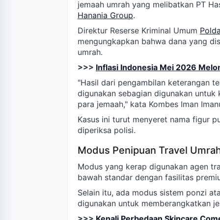
jemaah umrah yang melibatkan PT Hasa
Hanania Group
.
Direktur Reserse Kriminal Umum
Pold
mengungkapkan bahwa dana yang dise
umrah.
>>>
Inflasi Indonesia Mei 2026 Melo
"Hasil dari pengambilan keterangan te
digunakan sebagian digunakan untuk k
para jemaah," kata Kombes Iman Imanu
Kasus ini turut menyeret nama figur p
diperiksa polisi.
Modus Penipuan Travel Umra
Modus yang kerap digunakan agen tra
bawah standar dengan fasilitas premi
Selain itu, ada modus sistem ponzi at
digunakan untuk memberangkatkan je
>>>
Kenali Perbedaan Skincare Co