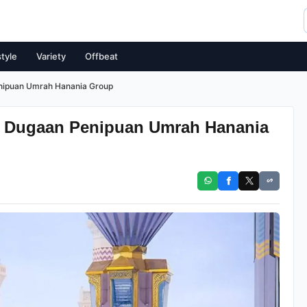
style
Variety
Offbeat
enipuan Umrah Hanania Group
ki Dugaan Penipuan Umrah Hanania