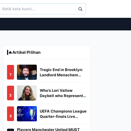
🔥
Artikel Pilihan
Tragic End in Brooklyn:
1
Landlord Menachem
Stark Abducted,
Suffocated, and Left
Who’s Lori Vallow
Burned in a Dumpster
2
Daybell who Represents
Herself in Fourth
Husband's Murder Trial
UEFA Champions League
3
Quarter-finals Live
Streaming: Leg 1
Fixtures, Timings, When
Players Manchester United MUST