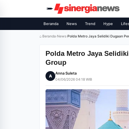
Beranda
News
Trend
Hype
Life
⌂ Beranda
›
News
›
Polda Metro Jaya Selidiki Dugaan P
Polda Metro Jaya Selidi
Group
Anna Suleta
A
04/06/2026 04:18 WIB