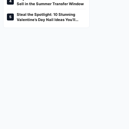
4
And Where To Watch
Sell in the Summer Transfer Window
Steal the Spotlight: 10 Stunning
5
Valentine’s Day Nail Ideas You’ll
Love!