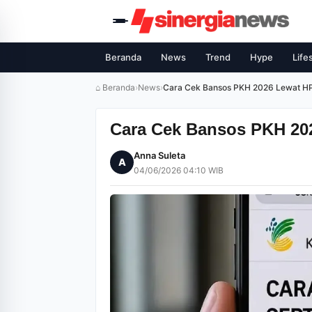
Beranda
News
Trend
Hype
Life
⌂ Beranda
›
News
›
Cara Cek Bansos PKH 2026 Lewat HP
Cara Cek Bansos PKH 20
Anna Suleta
A
04/06/2026 04:10 WIB