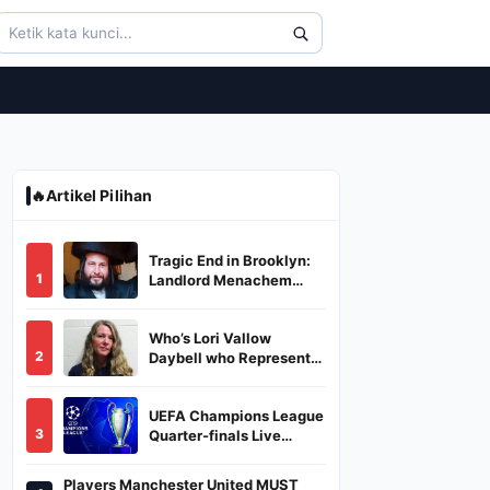
🔥
Artikel Pilihan
Tragic End in Brooklyn:
1
Landlord Menachem
Stark Abducted,
Suffocated, and Left
Who’s Lori Vallow
Burned in a Dumpster
2
Daybell who Represents
Herself in Fourth
Husband's Murder Trial
UEFA Champions League
3
Quarter-finals Live
Streaming: Leg 1
Fixtures, Timings, When
Players Manchester United MUST