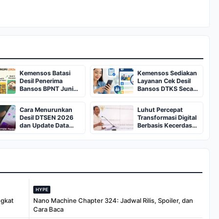
Kemensos Batasi
Kemensos Sediakan
Desil Penerima
Layanan Cek Desil
Bansos BPNT Juni
Bansos DTKS Secara
2026
Online
Cara Menurunkan
Luhut Percepat
Desil DTSEN 2026
Transformasi Digital
dan Update Data
Berbasis Kecerdasan
Bansos
Buatan
HYPE
ngkat
Nano Machine Chapter 324: Jadwal Rilis, Spoiler, dan
Cara Baca