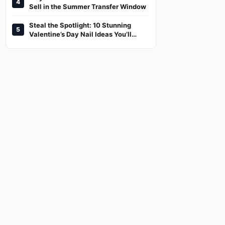
4
And Where To Watch
Sell in the Summer Transfer Window
Steal the Spotlight: 10 Stunning
5
Valentine’s Day Nail Ideas You’ll
Love!