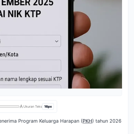
A
16px
Ukuran Teks
enerima Program Keluarga Harapan (
PKH
) tahun 2026