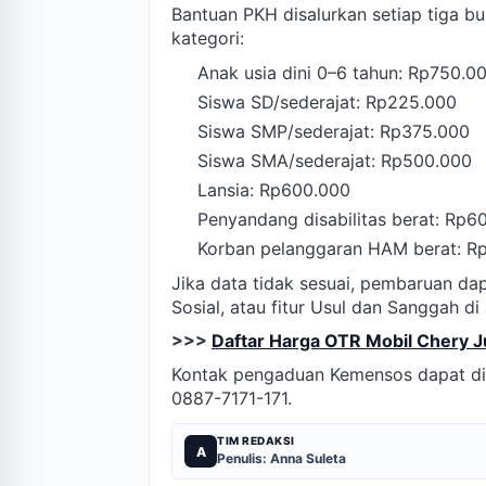
Bantuan PKH disalurkan setiap tiga bu
kategori:
Anak usia dini 0–6 tahun: Rp750.0
Siswa SD/sederajat: Rp225.000
Siswa SMP/sederajat: Rp375.000
Siswa SMA/sederajat: Rp500.000
Lansia: Rp600.000
Penyandang disabilitas berat: Rp6
Korban pelanggaran HAM berat: R
Jika data tidak sesuai, pembaruan dap
Sosial, atau fitur Usul dan Sanggah di
>>>
Daftar Harga OTR Mobil Chery J
Kontak pengaduan Kemensos dapat dih
0887-7171-171.
TIM REDAKSI
A
Penulis: Anna Suleta