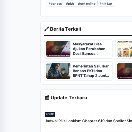
#bansos
#pkh
#cek online
#nik ktp
🔗 Berita Terkait
Masyarakat Bisa
Ajukan Perubahan
Desil Bansos
Kemensos Melalui
Aplikasi
Pemerintah Salurkan
Bansos PKH dan
BPNT Tahap 2 Juni
2026
📰 Update Terbaru
HYPE
Jadwal Rilis Lookism Chapter 619 dan Spoiler Si