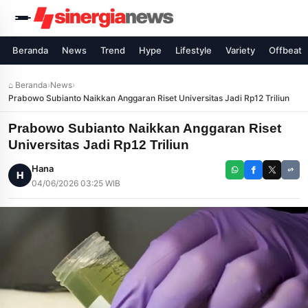
Beranda
News
Trend
Hype
Lifestyle
Variety
Offbeat
⌂ Beranda
›
News
›
Prabowo Subianto Naikkan Anggaran Riset Universitas Jadi Rp12 Triliun
Prabowo Subianto Naikkan Anggaran Riset
Universitas Jadi Rp12 Triliun
Hana
H
04/06/2026 03:25 WIB