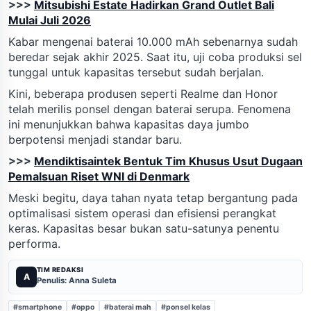
>>>
Mitsubishi Estate Hadirkan Grand Outlet Bali
Mulai Juli 2026
Kabar mengenai baterai 10.000 mAh sebenarnya sudah
beredar sejak akhir 2025. Saat itu, uji coba produksi sel
tunggal untuk kapasitas tersebut sudah berjalan.
Kini, beberapa produsen seperti Realme dan Honor
telah merilis ponsel dengan baterai serupa. Fenomena
ini menunjukkan bahwa kapasitas daya jumbo
berpotensi menjadi standar baru.
>>>
Mendiktisaintek Bentuk Tim Khusus Usut Dugaan
Pemalsuan Riset WNI di Denmark
Meski begitu, daya tahan nyata tetap bergantung pada
optimalisasi sistem operasi dan efisiensi perangkat
keras. Kapasitas besar bukan satu-satunya penentu
performa.
TIM REDAKSI
A
Penulis: Anna Suleta
#smartphone
#oppo
#baterai mah
#ponsel kelas