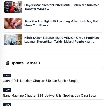
Players Manchester United MUST Sell in the Summer
Transfer Window
Steal the Spotlight: 10 Stunning Valentine’s Day Nail
Ideas You’ll Love!
Klinik SKIN+ & SLIM+ EUROMEDICA Group Hadirkan
Layanan Kecantikan Terkini Melalui Pembukaan
Cabang ke-102 dan 103 di Pekanbaru
📰 Update Terbaru
HYPE
Jadwal Rilis Lookism Chapter 619 dan Spoiler Singkat
HYPE
Nano Machine Chapter 324: Jadwal Rilis, Spoiler, dan Cara Baca
HYPE