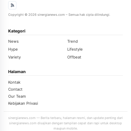
Copyright © 2026 sinergianews.com – Semua hak cipta dilindungi.
Kategori
News
Trend
Hype
Lifestyle
Variety
Offbeat
Halaman
Kontak
Contact
Our Team
Kebijakan Privasi
sinergianews.com — Berita terbaru, halaman resmi, dan update penting dari
sinergianews.com disajikan dengan tampilan cepat dan rapi untuk desktop
maupun mobile.