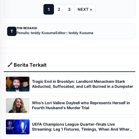
1
2
3
NEXT »
TIM REDAKSI
T
Penulis: teddy Kusuma
Editor:: teddy Kusuma
🔗 Berita Terkait
Tragic End in Brooklyn: Landlord Menachem Stark
Abducted, Suffocated, and Left Burned in a Dumpster
Who’s Lori Vallow Daybell who Represents Herself in
Fourth Husband's Murder Trial
UEFA Champions League Quarter-finals Live
Streaming: Leg 1 Fixtures, Timings, When And Where
To Watch