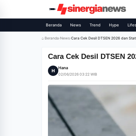
Beranda
News
Trend
Hype
Life
⌂ Beranda
›
News
›
Cara Cek Desil DTSEN 2026 dan Sta
Cara Cek Desil DTSEN 20
Hana
H
02/06/2026 03:22 WIB