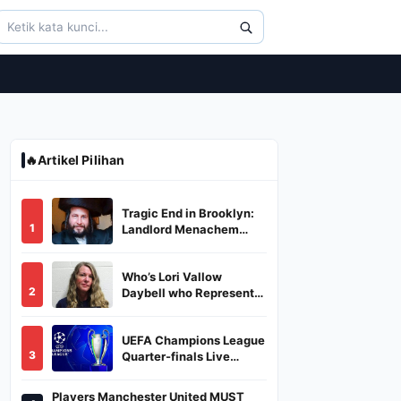
🔥
Artikel Pilihan
Tragic End in Brooklyn:
1
Landlord Menachem
Stark Abducted,
Suffocated, and Left
Who’s Lori Vallow
Burned in a Dumpster
2
Daybell who Represents
Herself in Fourth
Husband's Murder Trial
UEFA Champions League
3
Quarter-finals Live
Streaming: Leg 1
Fixtures, Timings, When
Players Manchester United MUST