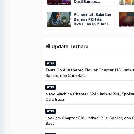
Desil Bansos
Kemensos Melalui
Aplikasi
Pemerintah Salurkan
Bansos PKH dan
BPNT Tahap 2 Juni
2026
📰 Update Terbaru
HYPE
Tears On A Withered Flower Chapter 113: Jadwal 
Spoiler, dan Cara Baca
HYPE
Nano Machine Chapter 324: Jadwal Rilis, Spoiler
Cara Baca
HYPE
Lookism Chapter 618: Jadwal Rilis, Spoiler, dan 
Baca