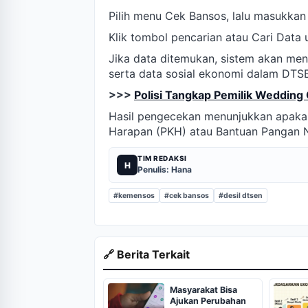
Pilih menu Cek Bansos, lalu masukkan 
Klik tombol pencarian atau Cari Dat
Jika data ditemukan, sistem akan men
serta data sosial ekonomi dalam DTS
>>>
Polisi Tangkap Pemilik Wedding 
Hasil pengecekan menunjukkan apakah
Harapan (PKH) atau Bantuan Pangan N
TIM REDAKSI
H
Penulis: Hana
#kemensos
#cek bansos
#desil dtsen
🔗 Berita Terkait
Masyarakat Bisa
Ajukan Perubahan