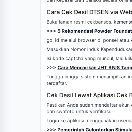
dan kepesertaan bansos secara online
Cara Cek Desil DTSEN via Web
Buka laman resmi cekbansos.
kemens
>>>
5 Rekomendasi Powder Foundati
go. id melalui browser di ponsel atau
Masukkan Nomor Induk Kependudukan (
Isi kode captcha yang muncul, lalu kli
>>>
Cara Mencairkan JHT BPJS Tanp
Tunggu hingga sistem menampilkan inf
terdaftar.
Cek Desil Lewat Aplikasi Cek 
Pastikan Anda sudah mendaftar akun d
dan swafoto untuk verifikasi.
Login ke aplikasi menggunakan usern
>>>
Pemerintah Gelontorkan Stimulu