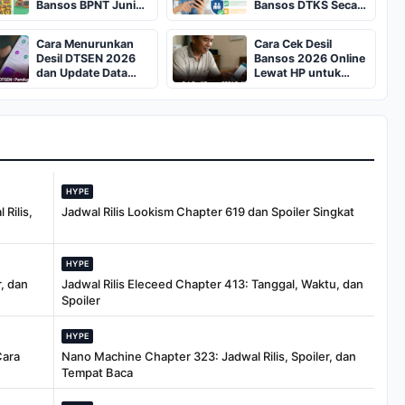
Bansos BPNT Juni
Bansos DTKS Secara
2026
Online
Cara Menurunkan
Cara Cek Desil
Desil DTSEN 2026
Bansos 2026 Online
dan Update Data
Lewat HP untuk
Bansos
Ketahui Tingkat
Ekonomi
HYPE
Rilis,
Jadwal Rilis Lookism Chapter 619 dan Spoiler Singkat
HYPE
, dan
Jadwal Rilis Eleceed Chapter 413: Tanggal, Waktu, dan
Spoiler
HYPE
Cara
Nano Machine Chapter 323: Jadwal Rilis, Spoiler, dan
Tempat Baca