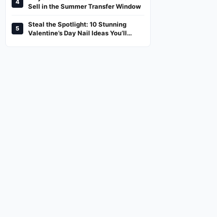
4
And Where To Watch
Sell in the Summer Transfer Window
Steal the Spotlight: 10 Stunning
5
Valentine’s Day Nail Ideas You’ll
Love!