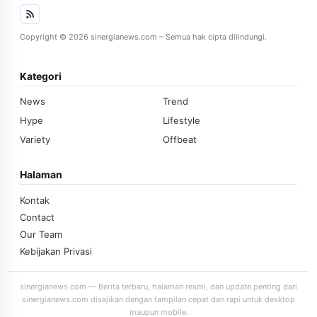
Copyright © 2026 sinergianews.com – Semua hak cipta dilindungi.
Kategori
News
Trend
Hype
Lifestyle
Variety
Offbeat
Halaman
Kontak
Contact
Our Team
Kebijakan Privasi
sinergianews.com — Berita terbaru, halaman resmi, dan update penting dari
sinergianews.com disajikan dengan tampilan cepat dan rapi untuk desktop
maupun mobile.