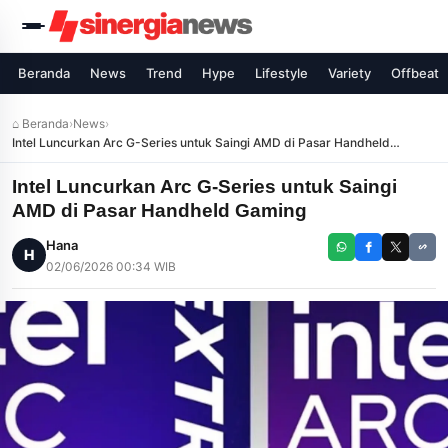
Beranda
News
Trend
Hype
Lifestyle
Variety
Offbeat
⌂ Beranda
›
News
›
Intel Luncurkan Arc G-Series untuk Saingi AMD di Pasar Handheld
Gaming
Intel Luncurkan Arc G-Series untuk Saingi
AMD di Pasar Handheld Gaming
Hana
H
02/06/2026 00:34 WIB