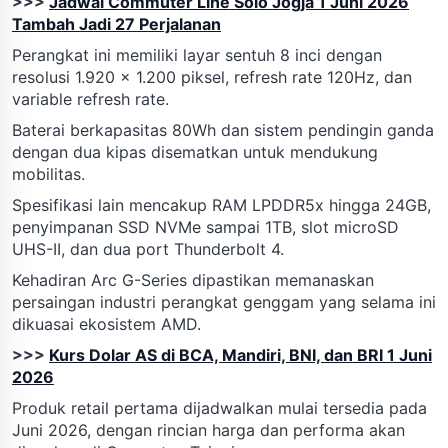
>>>
Jadwal Commuter Line Solo Jogja 1 Juni 2026
Tambah Jadi 27 Perjalanan
Perangkat ini memiliki layar sentuh 8 inci dengan
resolusi 1.920 x 1.200 piksel, refresh rate 120Hz, dan
variable refresh rate.
Baterai berkapasitas 80Wh dan sistem pendingin ganda
dengan dua kipas disematkan untuk mendukung
mobilitas.
Spesifikasi lain mencakup RAM LPDDR5x hingga 24GB,
penyimpanan SSD NVMe sampai 1TB, slot microSD
UHS-II, dan dua port Thunderbolt 4.
Kehadiran Arc G-Series dipastikan memanaskan
persaingan industri perangkat genggam yang selama ini
dikuasai ekosistem AMD.
>>>
Kurs Dolar AS di BCA, Mandiri, BNI, dan BRI 1 Juni
2026
Produk retail pertama dijadwalkan mulai tersedia pada
Juni 2026, dengan rincian harga dan performa akan