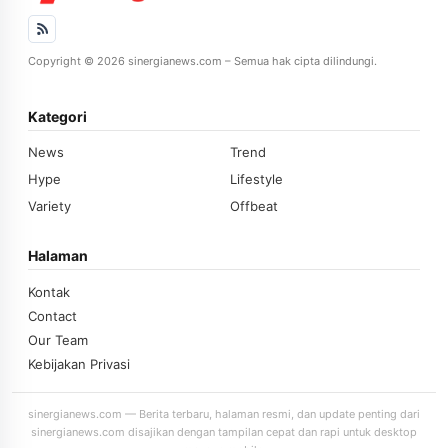
Copyright © 2026 sinergianews.com – Semua hak cipta dilindungi.
Kategori
News
Trend
Hype
Lifestyle
Variety
Offbeat
Halaman
Kontak
Contact
Our Team
Kebijakan Privasi
sinergianews.com — Berita terbaru, halaman resmi, dan update penting dari
sinergianews.com disajikan dengan tampilan cepat dan rapi untuk desktop