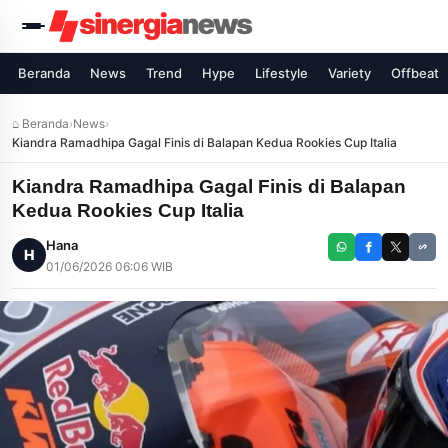
Beranda
News
Trend
Hype
Lifestyle
Variety
Offbeat
⌂ Beranda
›
News
›
Kiandra Ramadhipa Gagal Finis di Balapan Kedua Rookies Cup Italia
Kiandra Ramadhipa Gagal Finis di Balapan
Kedua Rookies Cup Italia
Hana
H
01/06/2026 06:06 WIB