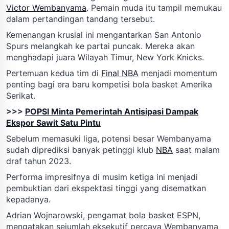
Victor Wembanyama
. Pemain muda itu tampil memukau
dalam pertandingan tandang tersebut.
Kemenangan krusial ini mengantarkan San Antonio
Spurs melangkah ke partai puncak. Mereka akan
menghadapi juara Wilayah Timur, New York Knicks.
Pertemuan kedua tim di
Final NBA
menjadi momentum
penting bagi era baru kompetisi bola basket Amerika
Serikat.
>>>
POPSI Minta Pemerintah Antisipasi Dampak
Ekspor Sawit Satu Pintu
Sebelum memasuki liga, potensi besar Wembanyama
sudah diprediksi banyak petinggi klub
NBA
saat malam
draf tahun 2023.
Performa impresifnya di musim ketiga ini menjadi
pembuktian dari ekspektasi tinggi yang disematkan
kepadanya.
Adrian Wojnarowski, pengamat bola basket ESPN,
mengatakan sejumlah eksekutif percaya Wembanyama