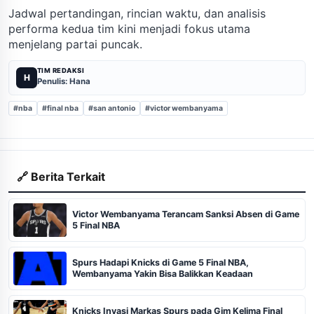
Jadwal pertandingan, rincian waktu, dan analisis
performa kedua tim kini menjadi fokus utama
menjelang partai puncak.
TIM REDAKSI
H
Penulis: Hana
#nba
#final nba
#san antonio
#victor wembanyama
🔗 Berita Terkait
Victor Wembanyama Terancam Sanksi Absen di Game
5 Final NBA
Spurs Hadapi Knicks di Game 5 Final NBA,
Wembanyama Yakin Bisa Balikkan Keadaan
Knicks Invasi Markas Spurs pada Gim Kelima Final