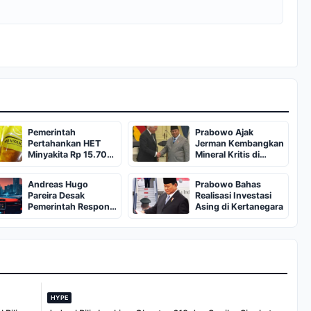
Pemerintah
Prabowo Ajak
Pertahankan HET
Jerman Kembangkan
Minyakita Rp 15.700
Mineral Kritis di
per Liter
Indonesia
Andreas Hugo
Prabowo Bahas
Pareira Desak
Realisasi Investasi
Pemerintah Respons
Asing di Kertanegara
Aspirasi
Demonstrasi
HYPE