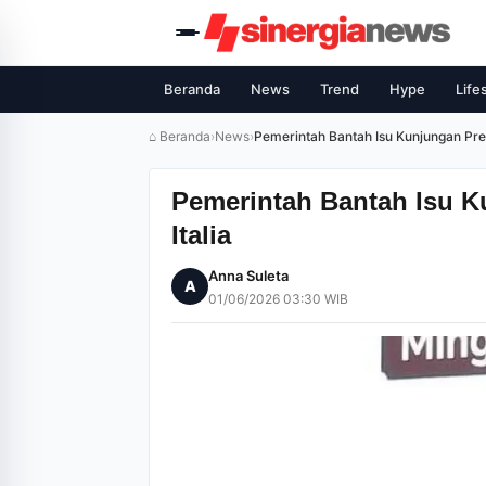
Beranda
News
Trend
Hype
Life
⌂ Beranda
›
News
›
Pemerintah Bantah Isu Kunjungan Pre
Pemerintah Bantah Isu 
Italia
Anna Suleta
A
01/06/2026 03:30 WIB