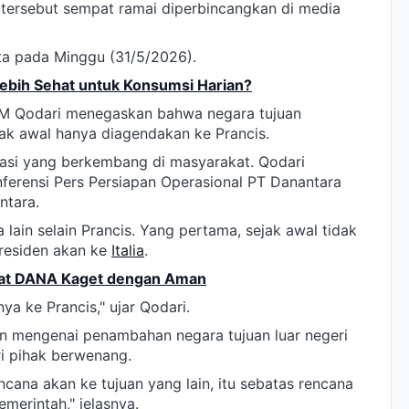
u tersebut sempat ramai diperbincangkan di media
rta pada Minggu (31/5/2026).
Lebih Sehat untuk Konsumsi Harian?
 M Qodari menegaskan bahwa negara tujuan
jak awal hanya diagendakan ke Prancis.
ulasi yang berkembang di masyarakat. Qodari
ferensi Pers Persiapan Operasional PT Danantara
ntara.
 lain selain Prancis. Yang pertama, sejak awal tidak
residen akan ke
Italia
.
wat DANA Kaget dengan Aman
a ke Prancis," ujar Qodari.
 mengenai penambahan negara tujuan luar negeri
i pihak berwenang.
encana akan ke tujuan yang lain, itu sebatas rencana
merintah," jelasnya.