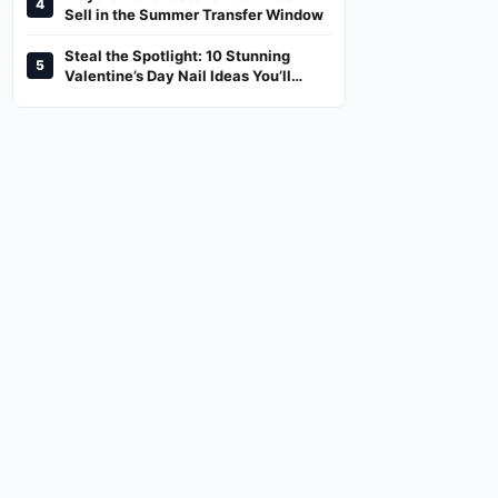
4
And Where To Watch
Sell in the Summer Transfer Window
Steal the Spotlight: 10 Stunning
5
Valentine’s Day Nail Ideas You’ll
Love!