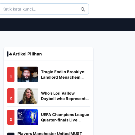
🔥
Artikel Pilihan
Tragic End in Brooklyn:
1
Landlord Menachem
Stark Abducted,
Suffocated, and Left
Who’s Lori Vallow
Burned in a Dumpster
2
Daybell who Represents
Herself in Fourth
Husband's Murder Trial
UEFA Champions League
3
Quarter-finals Live
Streaming: Leg 1
Fixtures, Timings, When
Players Manchester United MUST