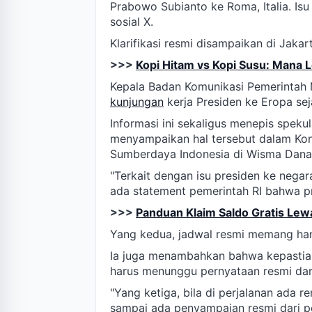
Prabowo Subianto ke Roma, Italia. Is
sosial X.
Klarifikasi resmi disampaikan di Jaka
>>>
Kopi Hitam vs Kopi Susu: Mana 
Kepala Badan Komunikasi Pemerintah
kunjungan
kerja Presiden ke Eropa se
Informasi ini sekaligus menepis spek
menyampaikan hal tersebut dalam Kon
Sumberdaya Indonesia di Wisma Dana
"Terkait dengan isu presiden ke negara
ada statement pemerintah RI bahwa p
>>>
Panduan Klaim Saldo Gratis Le
Yang kedua, jadwal resmi memang hany
Ia juga menambahkan bahwa kepastian
harus menunggu pernyataan resmi dar
"Yang ketiga, bila di perjalanan ada r
sampai ada penyampaian resmi dari pe