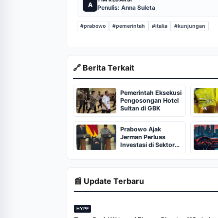
A
Penulis: Anna Suleta
#prabowo
#pemerintah
#italia
#kunjungan
🔗 Berita Terkait
Pemerintah Eksekusi
Pengosongan Hotel
Sultan di GBK
Prabowo Ajak
Jerman Perluas
Investasi di Sektor
Strategis Indonesia
📰 Update Terbaru
HYPE