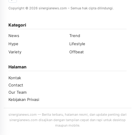
Copyright © 2026 sinergianews.com – Semua hak cipta dilindungi.
Kategori
News
Trend
Hype
Lifestyle
Variety
Offbeat
Halaman
Kontak
Contact
Our Team
Kebijakan Privasi
sinergianews.com — Berita terbaru, halaman resmi, dan update penting dari
sinergianews.com disajikan dengan tampilan cepat dan rapi untuk desktop
maupun mobile.