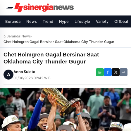
Beranda
News
Trend
Hype
Lifestyle
Variety
Offbeat
⌂ Beranda
›
News
›
Chet Holmgren Gagal Bersinar Saat Oklahoma City Thunder Gugur
Chet Holmgren Gagal Bersinar Saat
Oklahoma City Thunder Gugur
Anna Suleta
A
01/06/2026 02:42 WIB