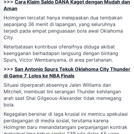
>>>
Cara Klaim Saldo DANA Kaget dengan Mudah dan
Aman
Holmgren tercatat hanya melepaskan dua tembakan
sepanjang 36 menit di lapangan, yang seluruhnya
terjadi pada empat penguasaan bola awal Oklahoma
City.
Keterbatasan kontribusi ofensifnya diduga akibat
keengganan berhadapan langsung dengan bintang
Spurs, Victor Wembanyama, di area pertahanan.
>>>
San Antonio Spurs Tekuk Oklahoma City Thunder
di Game 7, Lolos ke NBA Finals
Situasi diperparah absennya Jalen Williams dan
Mitchell, membuat lini serangan Thunder kehilangan
arah saat Shai Gilgeous-Alexander tidak memegang
bola.
Kegagalan bersinar di laga krusial ini memicu spekulasi
perdagangan di media sosial, terutama karena
Holmgren baru menandatangani perpanjangan kontrak
maksimal lima tahun senilai 239 juta dolar AS yang