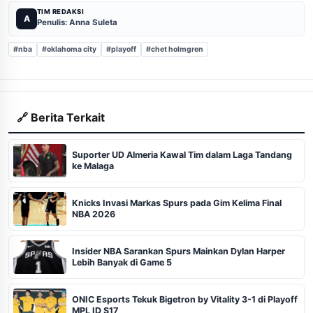
TIM REDAKSI
A
Penulis: Anna Suleta
#nba
#oklahoma city
#playoff
#chet holmgren
🔗 Berita Terkait
Suporter UD Almeria Kawal Tim dalam Laga Tandang
ke Malaga
Knicks Invasi Markas Spurs pada Gim Kelima Final
NBA 2026
Insider NBA Sarankan Spurs Mainkan Dylan Harper
Lebih Banyak di Game 5
ONIC Esports Tekuk Bigetron by Vitality 3-1 di Playoff
MPL ID S17