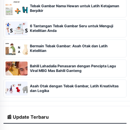
Tebak Gambar Nama Hewan untuk Latih Ketajaman
Berpikir
6 Tantangan Tebak Gambar Seru untuk Menguji
Ketelitian Anda
Bermain Tebak Gambar: Asah Otak dan Latih
Ketelitian
Bahlil Lahadalia Penasaran dengan Pencipta Lagu
Viral MBG Mas Bahlil Ganteng
Asah Otak dengan Tebak Gambar, Latih Kreativitas
dan Logika
📰 Update Terbaru