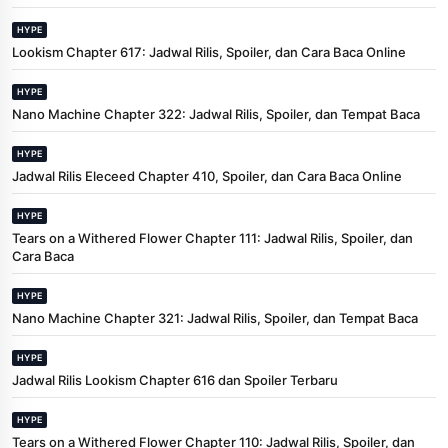
HYPE
Lookism Chapter 617: Jadwal Rilis, Spoiler, dan Cara Baca Online
HYPE
Nano Machine Chapter 322: Jadwal Rilis, Spoiler, dan Tempat Baca
HYPE
Jadwal Rilis Eleceed Chapter 410, Spoiler, dan Cara Baca Online
HYPE
Tears on a Withered Flower Chapter 111: Jadwal Rilis, Spoiler, dan
Cara Baca
HYPE
Nano Machine Chapter 321: Jadwal Rilis, Spoiler, dan Tempat Baca
HYPE
Jadwal Rilis Lookism Chapter 616 dan Spoiler Terbaru
HYPE
Tears on a Withered Flower Chapter 110: Jadwal Rilis, Spoiler, dan