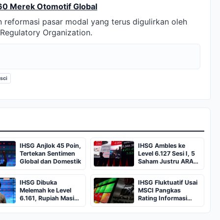
 60 Merek Otomotif Global
n reformasi pasar modal yang terus digulirkan oleh
Regulatory Organization.
sci
IHSG Anjlok 45 Poin,
IHSG Ambles ke
Tertekan Sentimen
Level 6.127 Sesi I, 5
Global dan Domestik
Saham Justru ARA
dan Top Gainers
IHSG Dibuka
IHSG Fluktuatif Usai
Melemah ke Level
MSCI Pangkas
6.161, Rupiah Masih
Rating Informasi
Tertekan
Pasar Modal
Indonesia