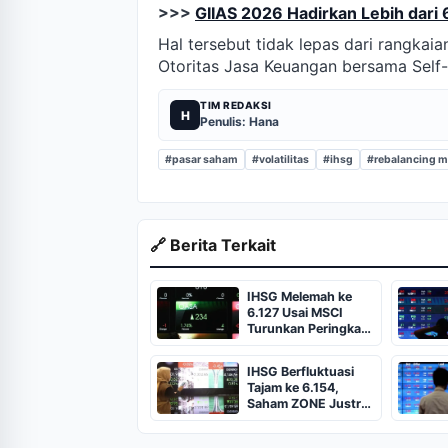
>>>
GIIAS 2026 Hadirkan Lebih dari
Hal tersebut tidak lepas dari rangkaia
Otoritas Jasa Keuangan bersama Self-
TIM REDAKSI
H
Penulis: Hana
#pasar saham
#volatilitas
#ihsg
#rebalancing m
🔗 Berita Terkait
IHSG Melemah ke
6.127 Usai MSCI
Turunkan Peringkat
Transparansi Pasar
Modal Indonesia
IHSG Berfluktuasi
Tajam ke 6.154,
Saham ZONE Justru
Melejit ARA