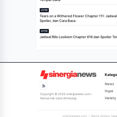
HYPE
Tears on a Withered Flower Chapter 111: Jadwal R
Spoiler, dan Cara Baca
HYPE
Jadwal Rilis Lookism Chapter 616 dan Spoiler Te
Katego
News
Hype
Copyright © 2026 sinergianews.com –
Variety
Semua hak cipta dilindungi.
sinergianews.com — Berita terbaru, hal