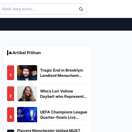
🔥
Artikel Pilihan
Tragic End in Brooklyn:
1
Landlord Menachem
Stark Abducted,
Suffocated, and Left
Who’s Lori Vallow
Burned in a Dumpster
2
Daybell who Represents
Herself in Fourth
Husband's Murder Trial
UEFA Champions League
3
Quarter-finals Live
Streaming: Leg 1
Fixtures, Timings, When
Players Manchester United MUST