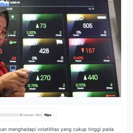
A
16px
Ukuran Teks
kan menghadapi volatilitas yang cukup tinggi pada