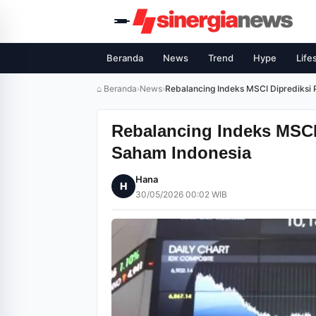
Beranda
News
Trend
Hype
Life
⌂ Beranda
›
News
›
Rebalancing Indeks MSCI Diprediksi P
Rebalancing Indeks MSCI 
Saham Indonesia
Hana
H
30/05/2026 00:02 WIB