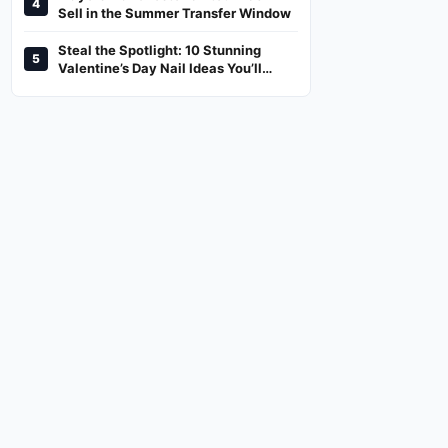
4
And Where To Watch
Sell in the Summer Transfer Window
Steal the Spotlight: 10 Stunning
5
Valentine’s Day Nail Ideas You’ll
Love!