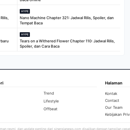
HYPE
ilis,
Nano Machine Chapter 321: Jadwal Rilis, Spoiler, dan
Tempat Baca
HYPE
rbaru
Tears on a Withered Flower Chapter 110: Jadwal Rilis,
Spoiler, dan Cara Baca
ri
Halaman
Trend
Kontak
Contact
Lifestyle
Our Team
Offbeat
Kebijakan Priv
aman resmi, dan update penting dari sinergianews.com disajikan dengan tampilan cepa