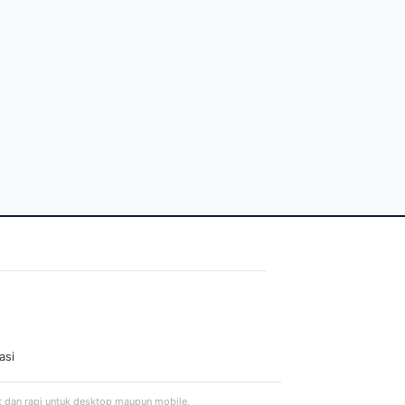
asi
t dan rapi untuk desktop maupun mobile.