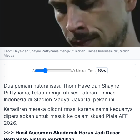
Thom Haye dan Shayne Pattynama mengikuti latihan Timnas Indonesia di Stadion
Madya
A
16px
A
Ukuran Teks
Dua pemain naturalisasi, Thom Haye dan Shayne
Pattynama, tetap mengikuti sesi latihan
Timnas
Indonesia
di Stadion Madya, Jakarta, pekan ini.
Kehadiran mereka dikonfirmasi karena nama keduanya
dipersiapkan untuk masuk ke dalam skuad Piala AFF
2026.
>>>
Hasil Asesmen Akademik Harus Jadi Dasar
Perbaikan Sistem Pendidikan