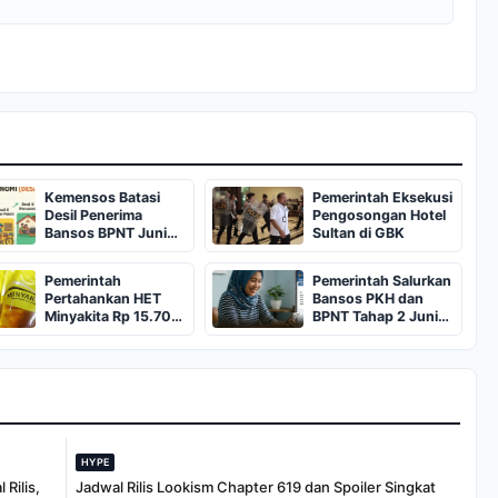
Kemensos Batasi
Pemerintah Eksekusi
Desil Penerima
Pengosongan Hotel
Bansos BPNT Juni
Sultan di GBK
2026
Pemerintah
Pemerintah Salurkan
Pertahankan HET
Bansos PKH dan
Minyakita Rp 15.700
BPNT Tahap 2 Juni
per Liter
2026
HYPE
Rilis,
Jadwal Rilis Lookism Chapter 619 dan Spoiler Singkat