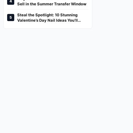
4
And Where To Watch
Sell in the Summer Transfer Window
Steal the Spotlight: 10 Stunning
5
Valentine’s Day Nail Ideas You’ll
Love!