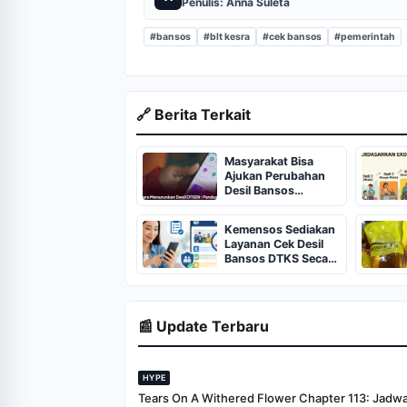
Penulis: Anna Suleta
#bansos
#blt kesra
#cek bansos
#pemerintah
🔗 Berita Terkait
Masyarakat Bisa
Ajukan Perubahan
Desil Bansos
Kemensos Melalui
Aplikasi
Kemensos Sediakan
Layanan Cek Desil
Bansos DTKS Secara
Online
📰 Update Terbaru
HYPE
Tears On A Withered Flower Chapter 113: Jadwal 