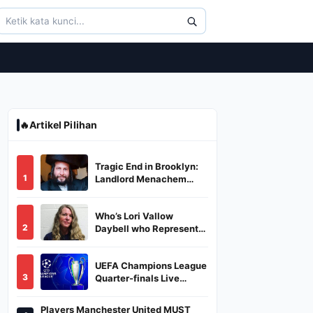
🔥
Artikel Pilihan
Tragic End in Brooklyn:
1
Landlord Menachem
Stark Abducted,
Suffocated, and Left
Who’s Lori Vallow
Burned in a Dumpster
2
Daybell who Represents
Herself in Fourth
Husband's Murder Trial
UEFA Champions League
3
Quarter-finals Live
Streaming: Leg 1
Fixtures, Timings, When
Players Manchester United MUST