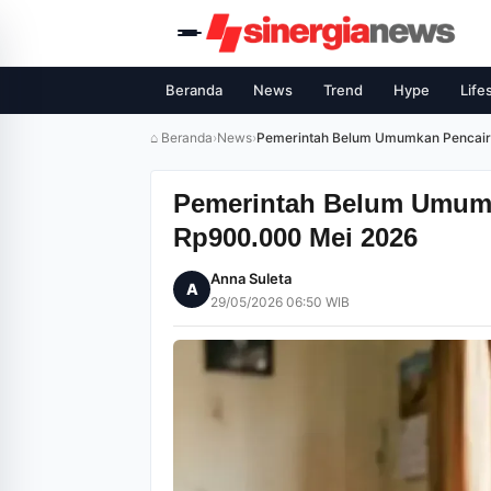
Beranda
News
Trend
Hype
Life
⌂ Beranda
›
News
›
Pemerintah Belum Umumkan Pencair
Pemerintah Belum Umumk
Rp900.000 Mei 2026
Anna Suleta
A
29/05/2026 06:50 WIB