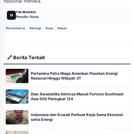
nasional mereka.
TIM REDAKSI
H
Penulis: Hana
#investasi ai
#energi
#uea
#opec
🔗 Berita Terkait
Pertamina Patra Niaga Amankan Pasokan Energi
Nasional Hingga Wilayah 3T
Dian Swastatika Sentosa Masuk Fortune Southeast
Asia 500 Peringkat 124
Indonesia dan Kuwait Perkuat Kerja Sama Ekonomi
serta Energi