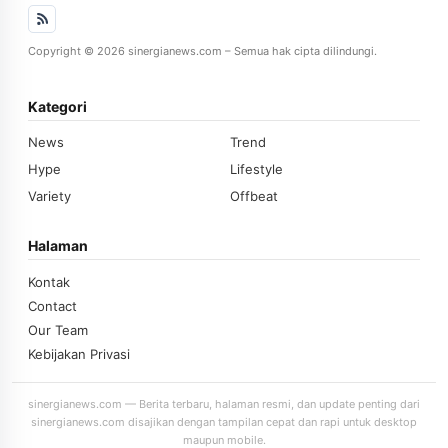
Copyright © 2026 sinergianews.com – Semua hak cipta dilindungi.
Kategori
News
Trend
Hype
Lifestyle
Variety
Offbeat
Halaman
Kontak
Contact
Our Team
Kebijakan Privasi
sinergianews.com — Berita terbaru, halaman resmi, dan update penting dari
sinergianews.com disajikan dengan tampilan cepat dan rapi untuk desktop
maupun mobile.