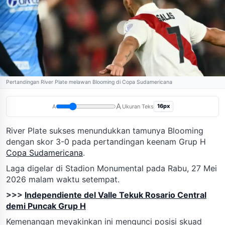
Pertandingan River Plate melawan Blooming di Copa Sudamericana
A
16px
A
Ukuran Teks
River Plate sukses menundukkan tamunya Blooming
dengan skor 3-0 pada pertandingan keenam Grup H
Copa Sudamericana
.
Laga digelar di Stadion Monumental pada Rabu, 27 Mei
2026 malam waktu setempat.
>>>
Independiente del Valle Tekuk Rosario Central
demi Puncak Grup H
Kemenangan meyakinkan ini mengunci posisi skuad