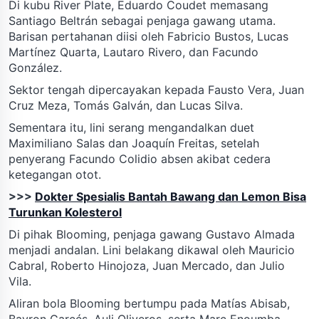
Di kubu River Plate, Eduardo Coudet memasang
Santiago Beltrán sebagai penjaga gawang utama.
Barisan pertahanan diisi oleh Fabricio Bustos, Lucas
Martínez Quarta, Lautaro Rivero, dan Facundo
González.
Sektor tengah dipercayakan kepada Fausto Vera, Juan
Cruz Meza, Tomás Galván, dan Lucas Silva.
Sementara itu, lini serang mengandalkan duet
Maximiliano Salas dan Joaquín Freitas, setelah
penyerang Facundo Colidio absen akibat cedera
ketegangan otot.
>>>
Dokter Spesialis Bantah Bawang dan Lemon Bisa
Turunkan Kolesterol
Di pihak Blooming, penjaga gawang Gustavo Almada
menjadi andalan. Lini belakang dikawal oleh Mauricio
Cabral, Roberto Hinojoza, Juan Mercado, dan Julio
Vila.
Aliran bola Blooming bertumpu pada Matías Abisab,
Bayron Garcés, Auli Oliveros, serta Marc Enoumba.