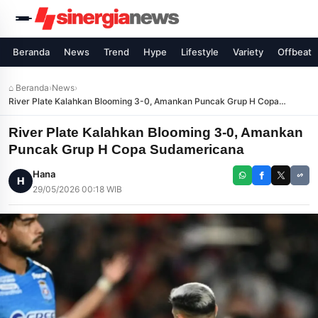
Beranda
News
Trend
Hype
Lifestyle
Variety
Offbeat
⌂ Beranda
›
News
›
River Plate Kalahkan Blooming 3-0, Amankan Puncak Grup H Copa
Sudamericana
River Plate Kalahkan Blooming 3-0, Amankan
Puncak Grup H Copa Sudamericana
Hana
H
29/05/2026 00:18 WIB