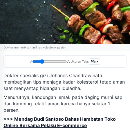
Dokter memeriksa hasil tes kolesterol pasien
A
16px
A
Ukuran Teks
Dokter spesialis gizi Johanes Chandrawinata
membagikan tips menjaga kadar
kolesterol
tetap aman
saat menyantap hidangan Iduladha.
Menurutnya, kandungan lemak pada daging murni sapi
dan kambing relatif aman karena hanya sekitar 1
persen.
>>>
Mendag Budi Santoso Bahas Hambatan Toko
Online Bersama Pelaku E-commerce