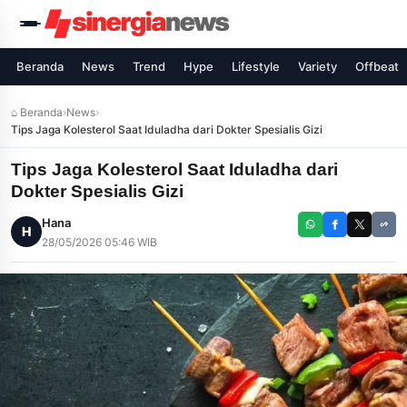
Beranda
News
Trend
Hype
Lifestyle
Variety
Offbeat
⌂ Beranda
›
News
›
Tips Jaga Kolesterol Saat Iduladha dari Dokter Spesialis Gizi
Tips Jaga Kolesterol Saat Iduladha dari
Dokter Spesialis Gizi
Hana
H
28/05/2026 05:46 WIB