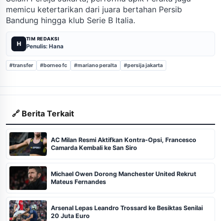
memicu ketertarikan dari juara bertahan Persib
Bandung hingga klub Serie B Italia.
TIM REDAKSI
H
Penulis: Hana
#transfer
#borneo fc
#mariano peralta
#persija jakarta
🔗 Berita Terkait
AC Milan Resmi Aktifkan Kontra-Opsi, Francesco
Camarda Kembali ke San Siro
Michael Owen Dorong Manchester United Rekrut
Mateus Fernandes
Arsenal Lepas Leandro Trossard ke Besiktas Senilai
20 Juta Euro