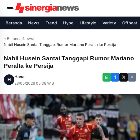
Beranda
News
Trend
Hype
Lifestyle
Variety
Offbeat
⌂ Beranda
›
News
›
Nabil Husein Santai Tanggapi Rumor Mariano Peralta ke Persija
Nabil Husein Santai Tanggapi Rumor Mariano
Peralta ke Persija
Hana
H
28/05/2026 05:38 WIB