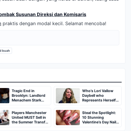
ombak Susunan Direksi dan Komisaris
n
praktis dengan modal kecil. Selamat mencoba!
d buah
Tragic End in
Who’s Lori Vallow
Brooklyn: Landlord
Daybell who
Menachem Stark
Represents Herself
Abducted,
in Fourth Husband's
Suffocated, and Left
Murder Trial
Players Manchester
Steal the Spotlight:
Burned in a
United MUST Sell in
10 Stunning
Dumpster
the Summer Transfer
Valentine’s Day Nail
Window
Ideas You’ll Love!