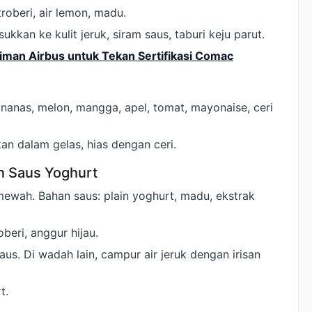
troberi, air lemon, madu.
kkan ke kulit jeruk, siram saus, taburi keju parut.
iman Airbus untuk Tekan Sertifikasi Comac
n: nanas, melon, mangga, apel, tomat, mayonaise, ceri
n dalam gelas, hias dengan ceri.
n Saus Yoghurt
ewah. Bahan saus: plain yoghurt, madu, ekstrak
oberi, anggur hijau.
us. Di wadah lain, campur air jeruk dengan irisan
t.