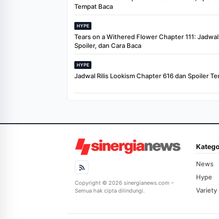
Tempat Baca
HYPE
Tears on a Withered Flower Chapter 111: Jadwal R
Spoiler, dan Cara Baca
HYPE
Jadwal Rilis Lookism Chapter 616 dan Spoiler Te
Katego
News
Hype
Copyright © 2026 sinergianews.com –
Variety
Semua hak cipta dilindungi.