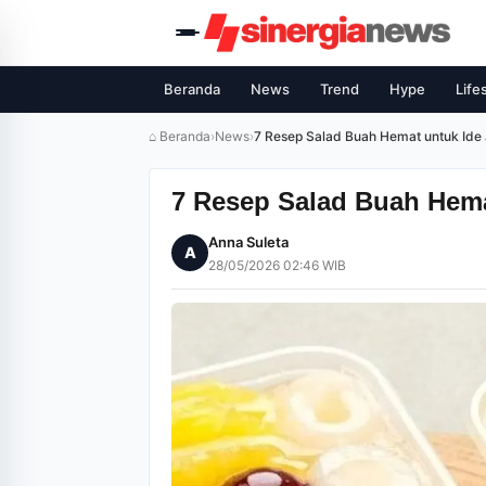
Beranda
News
Trend
Hype
Life
⌂ Beranda
›
News
›
7 Resep Salad Buah Hemat untuk Ide 
7 Resep Salad Buah Hemat
Anna Suleta
A
28/05/2026 02:46 WIB