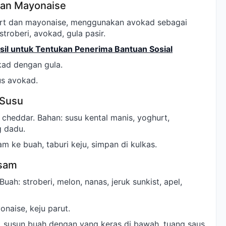
dan Mayonaise
rt dan mayonaise, menggunakan avokad sebagai
stroberi, avokad, gula pasir.
il untuk Tentukan Penerima Bantuan Sosial
kad dengan gula.
us avokad.
 Susu
cheddar. Bahan: susu kental manis, yoghurt,
g dadu.
m ke buah, taburi keju, simpan di kulkas.
Asam
Buah: stroberi, melon, nanas, jeruk sunkist, apel,
onaise, keju parut.
, susun buah dengan yang keras di bawah, tuang saus