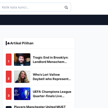
🔥
Artikel Pilihan
Tragic End in Brooklyn:
1
Landlord Menachem
Stark Abducted,
Suffocated, and Left
Who’s Lori Vallow
Burned in a Dumpster
2
Daybell who Represents
Herself in Fourth
Husband's Murder Trial
UEFA Champions League
3
Quarter-finals Live
Streaming: Leg 1
Fixtures, Timings, When
Players Manchester United MUST