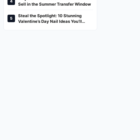
4
And Where To Watch
Sell in the Summer Transfer Window
Steal the Spotlight: 10 Stunning
5
Valentine’s Day Nail Ideas You’ll
Love!