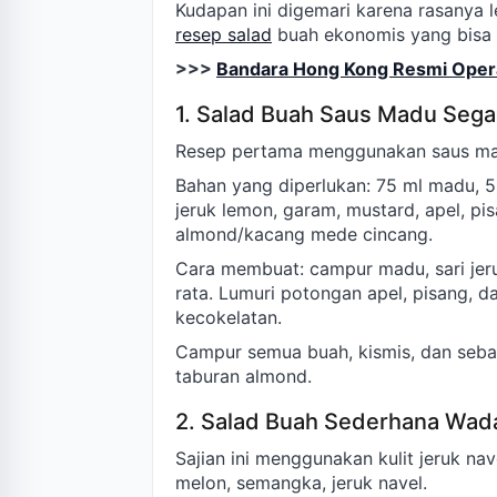
Kudapan ini digemari karena rasanya le
resep salad
buah ekonomis yang bisa 
>>>
Bandara Hong Kong Resmi Operas
1. Salad Buah Saus Madu Sega
Resep pertama menggunakan saus ma
Bahan yang diperlukan: 75 ml madu, 50
jeruk lemon, garam, mustard, apel, pi
almond/kacang mede cincang.
Cara membuat: campur madu, sari jeru
rata. Lumuri potongan apel, pisang, d
kecokelatan.
Campur semua buah, kismis, dan sebag
taburan almond.
2. Salad Buah Sederhana Wad
Sajian ini menggunakan kulit jeruk na
melon, semangka, jeruk navel.