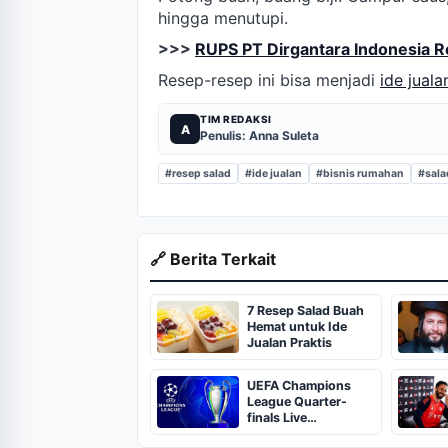
hingga menutupi.
>>>
RUPS PT Dirgantara Indonesia R
Resep-resep ini bisa menjadi
ide juala
TIM REDAKSI
A
Penulis: Anna Suleta
#resep salad
#ide jualan
#bisnis rumahan
#sala
🔗 Berita Terkait
7 Resep Salad Buah
Hemat untuk Ide
Jualan Praktis
UEFA Champions
League Quarter-
finals Live
Streaming: Leg 1