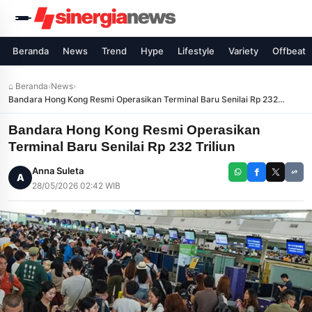
Beranda
News
Trend
Hype
Lifestyle
Variety
Offbeat
⌂ Beranda
›
News
›
Bandara Hong Kong Resmi Operasikan Terminal Baru Senilai Rp 232
Triliun
Bandara Hong Kong Resmi Operasikan
Terminal Baru Senilai Rp 232 Triliun
Anna Suleta
A
28/05/2026 02:42 WIB