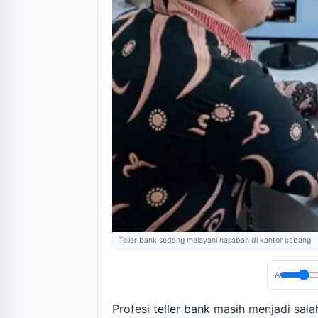
Teller bank sedang melayani nasabah di kantor cabang
A
Profesi
teller bank
masih menjadi salah