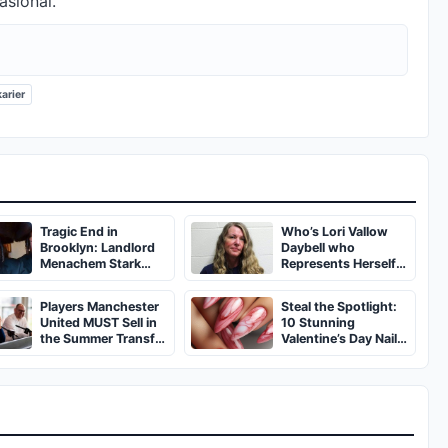
asional.
arier
Tragic End in
Who’s Lori Vallow
Brooklyn: Landlord
Daybell who
Menachem Stark
Represents Herself
Abducted,
in Fourth Husband's
Suffocated, and Left
Murder Trial
Players Manchester
Steal the Spotlight:
Burned in a
United MUST Sell in
10 Stunning
Dumpster
the Summer Transfer
Valentine’s Day Nail
Window
Ideas You’ll Love!