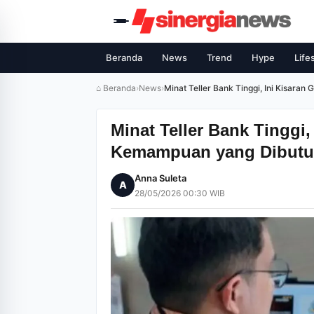
Beranda
News
Trend
Hype
Life
⌂ Beranda
›
News
›
Minat Teller Bank Tinggi, Ini Kisara
Minat Teller Bank Tinggi, 
Kemampuan yang Dibut
Anna Suleta
A
28/05/2026 00:30 WIB