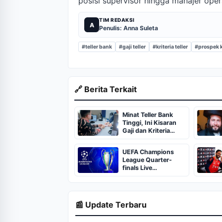
posisi supervisor hingga manajer oper
TIM REDAKSI
A
Penulis: Anna Suleta
#teller bank
#gaji teller
#kriteria teller
#prospek k
🔗 Berita Terkait
Minat Teller Bank
Tinggi, Ini Kisaran
Gaji dan Kriteria
Kemampuan yang
Dibutuhkan
UEFA Champions
League Quarter-
finals Live
Streaming: Leg 1
Fixtures, Timings,
When And Where To
Watch
📰 Update Terbaru