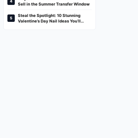
4
And Where To Watch
Sell in the Summer Transfer Window
Steal the Spotlight: 10 Stunning
5
Valentine’s Day Nail Ideas You’ll
Love!