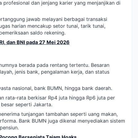
a profesional dan jenjang karier yang menjanjikan di
bertanggung jawab melayani berbagai transaksi
as harian mencakup setor tunai, tarik tunai,
 pemeriksaan saldo rekening.
BRI, dan BNI pada 27 Mei 2026
umumnya berada pada rentang tertentu. Besaran
layah, jenis bank, pengalaman kerja, dan status
swasta nasional, bank BUMN, hingga bank daerah.
n rata-rata berkisar Rp4 juta hingga Rp6 juta per
a besar seperti Jakarta.
 menerima tunjangan tambahan seperti uang makan,
performa. Bank BUMN juga dikenal menyediakan sistem
pensiun.
r Pocong Bersenjata Tajam Hoaks