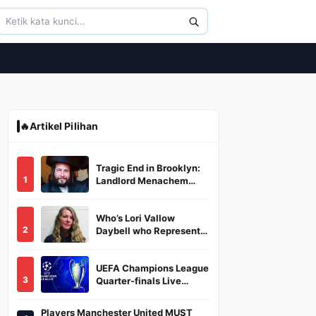
🔥
Artikel Pilihan
Tragic End in Brooklyn:
1
Landlord Menachem
Stark Abducted,
Suffocated, and Left
Who’s Lori Vallow
Burned in a Dumpster
2
Daybell who Represents
Herself in Fourth
Husband's Murder Trial
UEFA Champions League
3
Quarter-finals Live
Streaming: Leg 1
Fixtures, Timings, When
Players Manchester United MUST