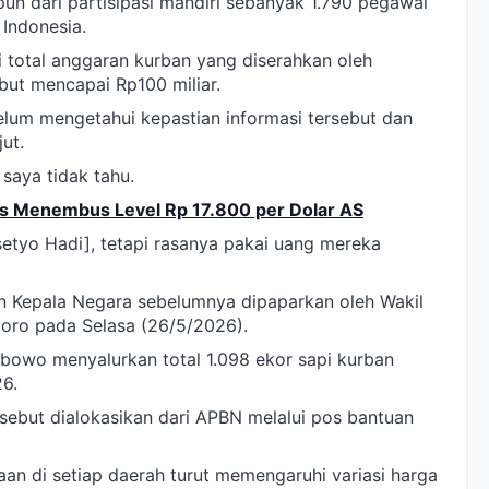
un dari partisipasi mandiri sebanyak 1.790 pegawai
 Indonesia.
ai total anggaran kurban yang diserahkan oleh
but mencapai Rp100 miliar.
lum mengetahui kepastian informasi tersebut dan
ut.
 saya tidak tahu.
s Menembus Level Rp 17.800 per Dolar AS
setyo Hadi], tetapi rasanya pakai uang mereka
 Kepala Negara sebelumnya dipaparkan oleh Wakil
toro pada Selasa (26/5/2026).
bowo menyalurkan total 1.098 ekor sapi kurban
6.
sebut dialokasikan dari APBN melalui pos bantuan
an di setiap daerah turut memengaruhi variasi harga