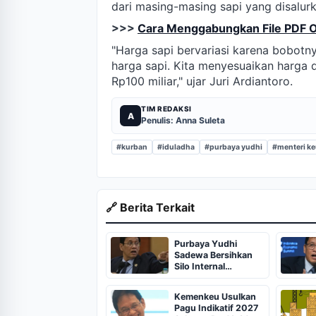
dari masing-masing sapi yang disalurk
>>>
Cara Menggabungkan File PDF O
"Harga sapi bervariasi karena bobot
harga sapi. Kita menyesuaikan harga 
Rp100 miliar," ujar Juri Ardiantoro.
TIM REDAKSI
A
Penulis: Anna Suleta
#kurban
#iduladha
#purbaya yudhi
#menteri k
🔗 Berita Terkait
Purbaya Yudhi
Sadewa Bersihkan
Silo Internal
Kementerian
Keuangan
Kemenkeu Usulkan
Pagu Indikatif 2027