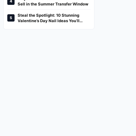
4
And Where To Watch
Sell in the Summer Transfer Window
Steal the Spotlight: 10 Stunning
5
Valentine’s Day Nail Ideas You’ll
Love!