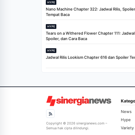
HYPE
Nano Machine Chapter 322: Jadwal Rilis, Spoiler
Tempat Baca
HYPE
Tears on a Withered Flower Chapter 111: Jadwal R
Spoiler, dan Cara Baca
HYPE
Jadwal Rilis Lookism Chapter 616 dan Spoiler Te
Katego
News
Hype
Copyright © 2026 sinergianews.com –
Variety
Semua hak cipta dilindungi.