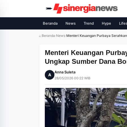
Beranda
News
Trend
Hype
Life
⌂ Beranda
›
News
›
Menteri Keuangan Purbaya Serahkan
Menteri Keuangan Purbay
Ungkap Sumber Dana Bo
Anna Suleta
A
28/05/2026 00:22 WIB