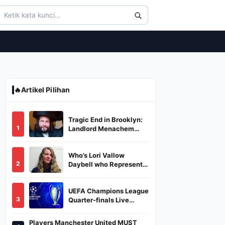
🔥
Artikel Pilihan
Tragic End in Brooklyn:
1
Landlord Menachem
Stark Abducted,
Suffocated, and Left
Who’s Lori Vallow
Burned in a Dumpster
2
Daybell who Represents
Herself in Fourth
Husband's Murder Trial
UEFA Champions League
3
Quarter-finals Live
Streaming: Leg 1
Fixtures, Timings, When
Players Manchester United MUST