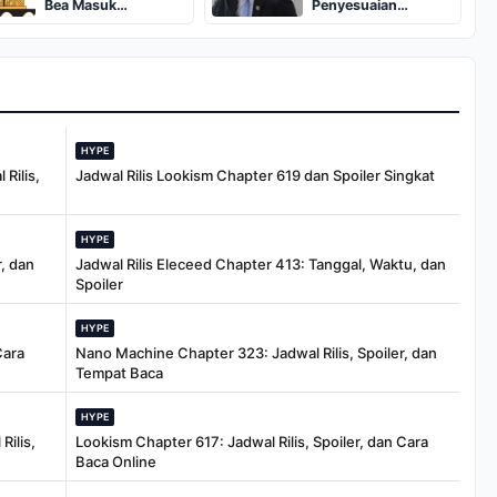
Bea Masuk
Penyesuaian
Antidumping Kertas
Anggaran Makan
Karton Impor
Bergizi Gratis
HYPE
Rilis,
Jadwal Rilis Lookism Chapter 619 dan Spoiler Singkat
HYPE
, dan
Jadwal Rilis Eleceed Chapter 413: Tanggal, Waktu, dan
Spoiler
HYPE
Cara
Nano Machine Chapter 323: Jadwal Rilis, Spoiler, dan
Tempat Baca
HYPE
Rilis,
Lookism Chapter 617: Jadwal Rilis, Spoiler, dan Cara
Baca Online