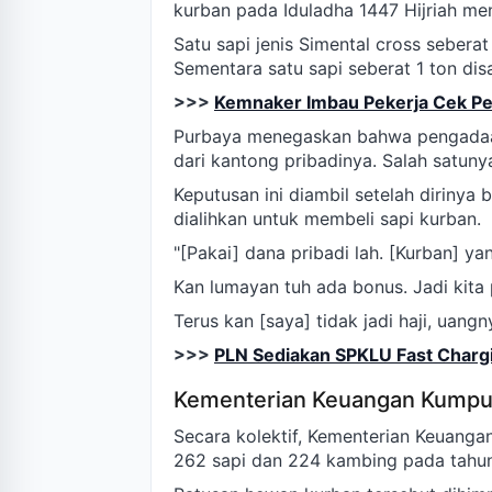
kurban pada Iduladha 1447 Hijriah me
Satu sapi jenis Simental cross seber
Sementara satu sapi seberat 1 ton dis
>>>
Kemnaker Imbau Pekerja Cek Pe
Purbaya menegaskan bahwa pengada
dari kantong pribadinya. Salah satuny
Keputusan ini diambil setelah dirinya
dialihkan untuk membeli sapi kurban.
"[Pakai] dana pribadi lah. [Kurban] ya
Kan lumayan tuh ada bonus. Jadi kita p
Terus kan [saya] tidak jadi haji, uangn
>>>
PLN Sediakan SPKLU Fast Chargi
Kementerian Keuangan Kumpu
Secara kolektif, Kementerian Keuang
262 sapi dan 224 kambing pada tahun 